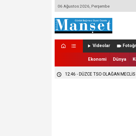
06 Ağustos 2026, Perşembe
12:47 - DÜZCE’DE EVLENECEK ÇİFT
Videolar
Fotoğr
12:47 - FINDIK ÜRETİCİLERİ TETİKTE
Ekonomi
Dünya
K
12:46 - DÜZCE TSO OLAĞAN MECLİS