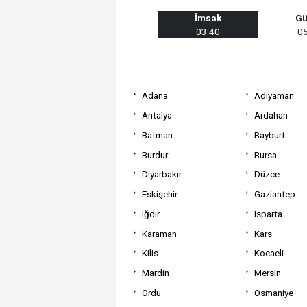
İmsak
Gü
03:40
05
Adana
Adıyaman
Antalya
Ardahan
Batman
Bayburt
Burdur
Bursa
Diyarbakır
Düzce
Eskişehir
Gaziantep
Iğdır
Isparta
Karaman
Kars
Kilis
Kocaeli
Mardin
Mersin
Ordu
Osmaniye