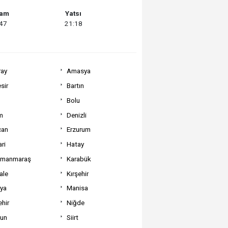
şam
Yatsı
:47
21:18
ray
Amasya
sir
Bartın
Bolu
m
Denizli
can
Erzurum
ri
Hatay
amanmaraş
Karabük
ale
Kırşehir
tya
Manisa
hir
Niğde
un
Siirt