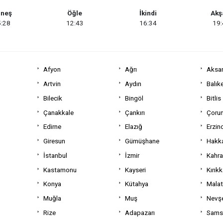
neş
Öğle
İkindi
Ak
:28
12:43
16:34
19
Afyon
Ağrı
Aksa
Artvin
Aydın
Balıke
Bilecik
Bingöl
Bitlis
Çanakkale
Çankırı
Çoru
Edirne
Elazığ
Erzin
Giresun
Gümüşhane
Hakka
İstanbul
İzmir
Kahr
Kastamonu
Kayseri
Kırıkk
Konya
Kütahya
Mala
Muğla
Muş
Nevşe
Rize
Adapazarı
Sams