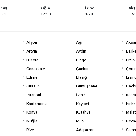
neş
Öğle
İkindi
Ak
:31
12:50
16:45
19
Afyon
Ağrı
Aksa
Artvin
Aydın
Balıke
Bilecik
Bingöl
Bitlis
Çanakkale
Çankırı
Çoru
Edirne
Elazığ
Erzin
Giresun
Gümüşhane
Hakka
İstanbul
İzmir
Kahr
Kastamonu
Kayseri
Kırıkk
Konya
Kütahya
Mala
Muğla
Muş
Nevşe
Rize
Adapazarı
Sams