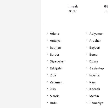
İmsak
Gü
03:36
05
Adana
Adıyaman
Antalya
Ardahan
Batman
Bayburt
Burdur
Bursa
Diyarbakır
Düzce
Eskişehir
Gaziantep
Iğdır
Isparta
Karaman
Kars
Kilis
Kocaeli
Mardin
Mersin
Ordu
Osmaniye