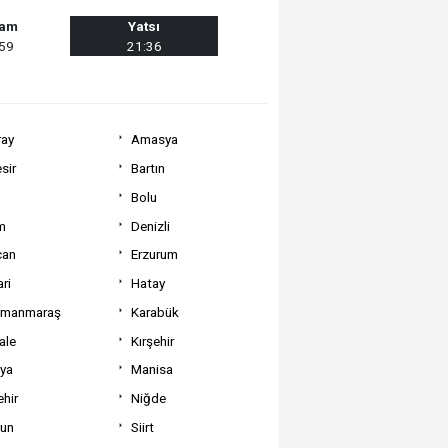
şam
Yatsı
:59
21:36
ray
Amasya
sir
Bartın
Bolu
m
Denizli
can
Erzurum
ri
Hatay
amanmaraş
Karabük
ale
Kırşehir
tya
Manisa
hir
Niğde
un
Siirt