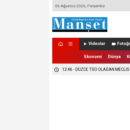
06 Ağustos 2026, Perşembe
12:47 - DÜZCE’DE EVLENECEK ÇİFT
Videolar
Fotoğr
12:47 - FINDIK ÜRETİCİLERİ TETİKTE
Ekonomi
Dünya
K
12:46 - DÜZCE TSO OLAĞAN MECLİS