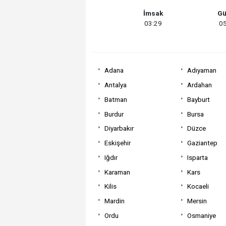
İmsak
Gü
03:29
05
Adana
Adıyaman
Antalya
Ardahan
Batman
Bayburt
Burdur
Bursa
Diyarbakır
Düzce
Eskişehir
Gaziantep
Iğdır
Isparta
Karaman
Kars
Kilis
Kocaeli
Mardin
Mersin
Ordu
Osmaniye