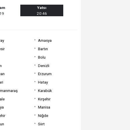
şam
Yatsı
:19
20:46
ray
Amasya
sir
Bartın
Bolu
m
Denizli
can
Erzurum
ri
Hatay
amanmaraş
Karabük
ale
Kırşehir
tya
Manisa
hir
Niğde
un
Siirt