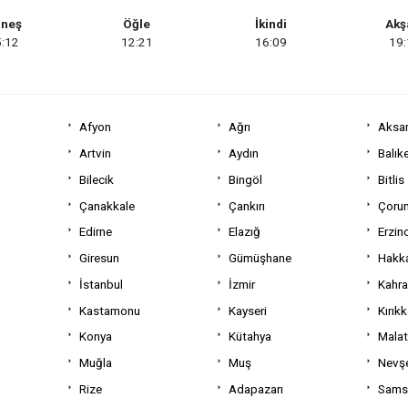
neş
Öğle
İkindi
Ak
:12
12:21
16:09
19
Afyon
Ağrı
Aksa
Artvin
Aydın
Balıke
Bilecik
Bingöl
Bitlis
Çanakkale
Çankırı
Çoru
Edirne
Elazığ
Erzin
Giresun
Gümüşhane
Hakka
İstanbul
İzmir
Kahr
Kastamonu
Kayseri
Kırıkk
Konya
Kütahya
Mala
Muğla
Muş
Nevşe
Rize
Adapazarı
Sams