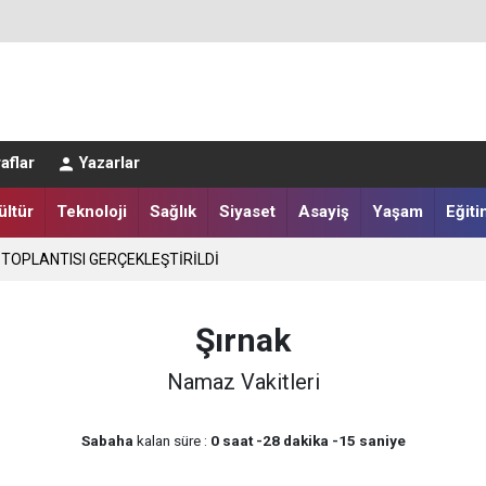
LER DESTEKLENİYOR
aflar
Yazarlar
ültür
Teknoloji
Sağlık
Siyaset
Asayiş
Yaşam
Eğiti
 TOPLANTISI GERÇEKLEŞTİRİLDİ
Şırnak
Namaz Vakitleri
Sabaha
kalan süre :
0 saat -28 dakika -15 saniye