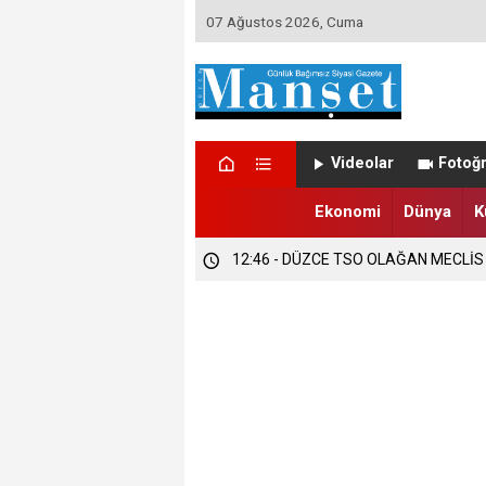
07 Ağustos 2026, Cuma
12:47 - DÜZCE’DE EVLENECEK ÇİFT
Videolar
Fotoğr
12:47 - FINDIK ÜRETİCİLERİ TETİKTE
Ekonomi
Dünya
K
12:46 - DÜZCE TSO OLAĞAN MECLİS