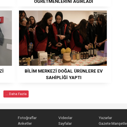
ÖĞRETMENLERİNİ AĞIRLADI
Zİ
BİLİM MERKEZİ DOĞAL ÜRÜNLERE EV
SAHİPLİĞİ YAPTI
... Daha Fazla
Fotoğraflar
Videolar
Yazarlar
Anketler
Sayfalar
Gazete Manşetler