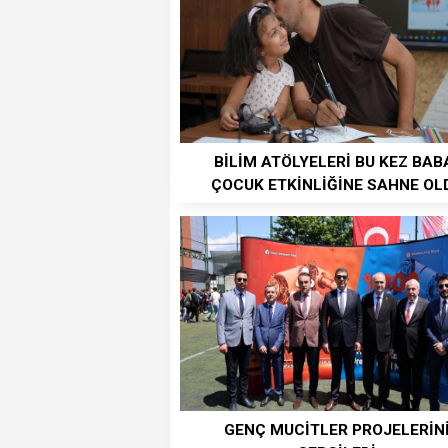
BİLİM ATÖLYELERİ BU KEZ BAB
ÇOCUK ETKİNLİĞİNE SAHNE OL
GENÇ MUCİTLER PROJELERİN