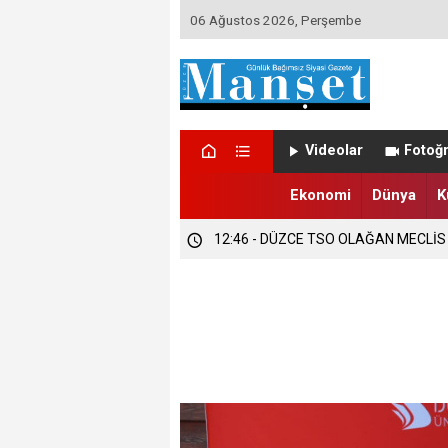
06 Ağustos 2026, Perşembe
12:47 - DÜZCE’DE EVLENECEK ÇİFT
Videolar
Fotoğr
12:47 - FINDIK ÜRETİCİLERİ TETİKTE
Ekonomi
Dünya
K
12:46 - DÜZCE TSO OLAĞAN MECLİS