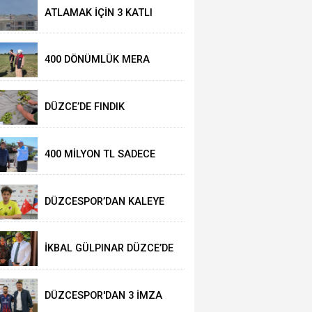
ATLAMAK İÇİN 3 KATLI
İNŞAAT HALİNDEKİ BİNANIN
ÜZERİNE ÇIKTI
400 DÖNÜMLÜK MERA
ISLAH EDİLDİ
DÜZCE’DE FINDIK
REKOLTESİNİ 102 BİN TON
AÇIKLADILAR
400 MİLYON TL SADECE
ASFALTA AYRILDI
DÜZCE BELEDİYESİ’NDEN GENÇLERE TEKNO
DÜZCESPOR’DAN KALEYE
BİR TAKVİYE DAHA
İKBAL GÜLPINAR DÜZCE’DE
AĞIRLANDI
DÜZCESPOR'DAN 3 İMZA