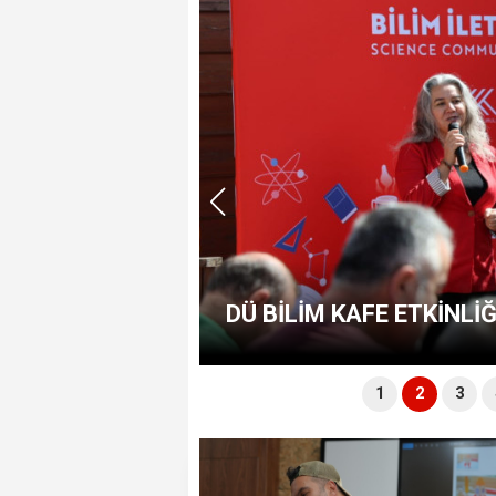
KEZİ’NDE
DÜ BİLİM KAFE ETKİNLİ
1
2
3