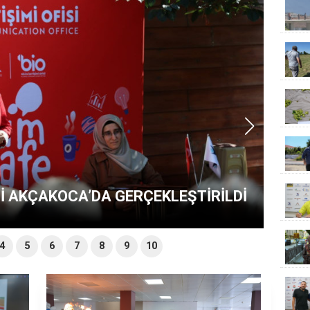
Ğİ AKÇAKOCA’DA GERÇEKLEŞTİRİLDİ
4
5
6
7
8
9
10