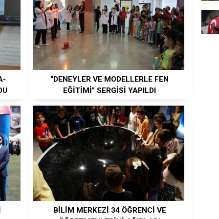
A-
“DENEYLER VE MODELLERLE FEN
DU
EĞİTİMİ” SERGİSİ YAPILDI
İ
BİLİM MERKEZİ 34 ÖĞRENCİ VE