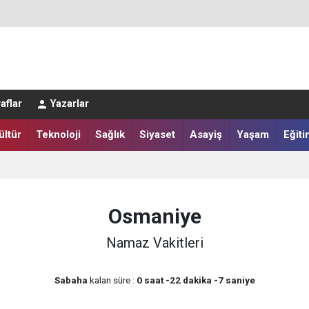
LAR SALAH HEYECANI YAŞADI
aflar
Yazarlar
IĞI HARMANA İNDİ
ültür
Teknoloji
Sağlık
Siyaset
Asayiş
Yaşam
Eğiti
Osmaniye
Namaz Vakitleri
Sabaha
kalan süre :
0 saat -22 dakika -7 saniye