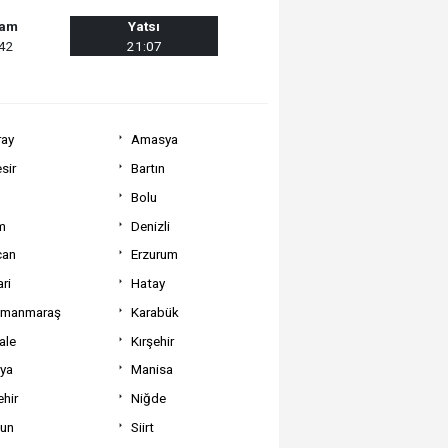
şam
Yatsı
:42
21:07
ray
Amasya
sir
Bartın
Bolu
m
Denizli
can
Erzurum
ri
Hatay
amanmaraş
Karabük
ale
Kırşehir
tya
Manisa
hir
Niğde
un
Siirt