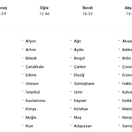
neş
Öğle
İkindi
Ak
:39
12:46
16:33
19
Afyon
Ağrı
Aksa
Artvin
Aydın
Balıke
Bilecik
Bingöl
Bitlis
Çanakkale
Çankırı
Çoru
Edirne
Elazığ
Erzin
Giresun
Gümüşhane
Hakka
İstanbul
İzmir
Kahr
Kastamonu
Kayseri
Kırıkk
Konya
Kütahya
Mala
Muğla
Muş
Nevşe
Rize
Adapazarı
Sams