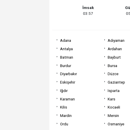
İmsak
Gü
03:57
05
Adana
Adıyaman
Antalya
Ardahan
Batman
Bayburt
Burdur
Bursa
Diyarbakır
Düzce
Eskişehir
Gaziantep
Iğdır
Isparta
Karaman
Kars
Kilis
Kocaeli
Mardin
Mersin
Ordu
Osmaniye