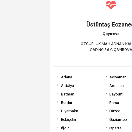
Üstüntaş Eczane
Çayırova
ÖZGÜRLÜK MAH.ADNAN KA
CAD.NO:36 C ÇAYIROV
Adana
Adıyaman
Antalya
Ardahan
Batman
Bayburt
Burdur
Bursa
Diyarbakır
Düzce
Eskişehir
Gaziantep
Iğdır
Isparta