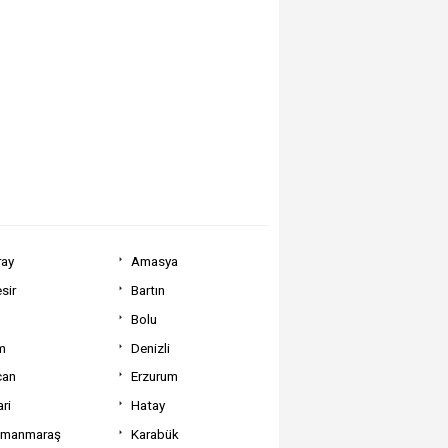
ray
Amasya
sir
Bartın
Bolu
m
Denizli
can
Erzurum
ri
Hatay
amanmaraş
Karabük