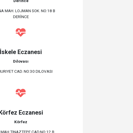
Derince
İNA MAH. LOJMAN SOK. NO:18 B
DERİNCE
İskele Eczanesi
Dilovası
RIYET CAD. NO:30 DILOVASI
Körfez Eczanesi
Körfez
 MAH.TINAZTEPE CAD.NO:12 B