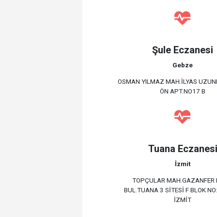
Şule Eczanesi
Gebze
OSMAN YILMAZ MAH.İLYAS UZUNE
ÖN APT.NO17 B
Tuana Eczanes
İzmit
TOPÇULAR MAH.GAZANFER 
BUL.TUANA 3 SİTESİ F BLOK NO
İZMİT