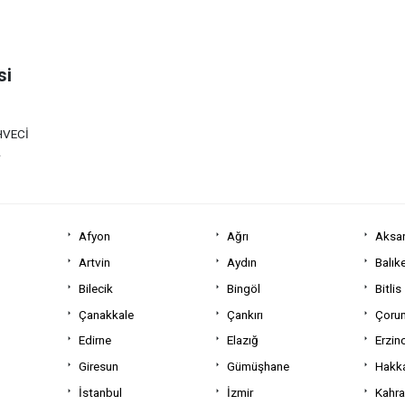
si
HVECİ
A
Afyon
Ağrı
Aksa
Artvin
Aydın
Balıke
Bilecik
Bingöl
Bitlis
Çanakkale
Çankırı
Çoru
Edirne
Elazığ
Erzin
Giresun
Gümüşhane
Hakka
İstanbul
İzmir
Kahr