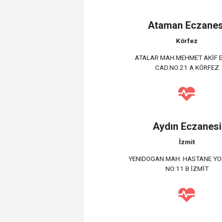
Ataman Eczanes
Körfez
ATALAR MAH.MEHMET AKİF 
CAD.NO:21 A KÖRFEZ
Aydın Eczanesi
İzmit
YENIDOGAN MAH. HASTANE YO
NO:11 B İZMİT