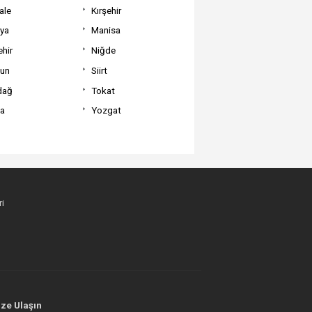
ale
Kırşehir
tya
Manisa
hir
Niğde
un
Siirt
dağ
Tokat
va
Yozgat
i
ze Ulaşın