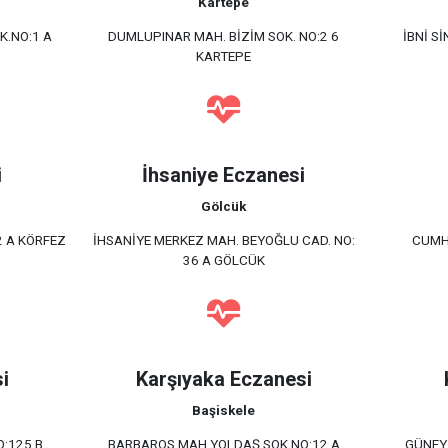
Kartepe
K.NO:1 A
DUMLUPINAR MAH. BİZİM SOK. NO:2 6
İBNİ S
KARTEPE
i
İhsaniye Eczanesi
Gölcük
2 A KÖRFEZ
İHSANİYE MERKEZ MAH. BEYOĞLU CAD. NO:
CUMHU
36 A GÖLCÜK
i
Karşıyaka Eczanesi
Başiskele
:125 B
BARBAROS MAH.YOLDAŞ SOK.NO:12 A
GÜNEY