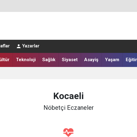
LAR SALAH HEYECANI YAŞADI
aflar
Yazarlar
IĞI HARMANA İNDİ
ültür
Teknoloji
Sağlık
Siyaset
Asayiş
Yaşam
Eğiti
Kocaeli
Nöbetçi Eczaneler