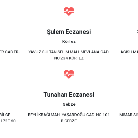
Şulem Eczanesi
Körfez
R CAD.ER-
YAVUZ SULTAN SELİM MAH. MEVLANA CAD.
ACISU M
NO:234 KÖRFEZ
i
Tunahan Eczanesi
Gebze
BİLGE
BEYLİKBAĞI MAH. YAŞARDOĞU CAD. NO:101
MIMAR SI
:172F 60
B GEBZE