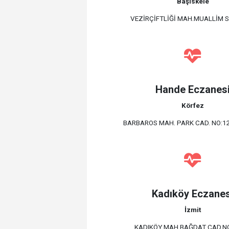
Başiskele
VEZİRÇİFTLİĞİ MAH.MUALLİM S
Hande Eczanes
Körfez
BARBAROS MAH. PARK CAD. NO:1
Kadıköy Eczanes
İzmit
KADIKÖY MAH.BAĞDAT CAD.NO