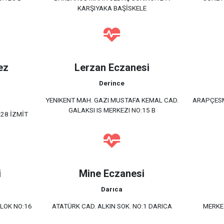
KARŞIYAKA BAŞİSKELE
ez
Lerzan Eczanesi
Derince
YENIKENT MAH. GAZI MUSTAFA KEMAL CAD.
ARAPÇESM
GALAKSI IS MERKEZI NO:15 B
28 İZMİT
i
Mine Eczanesi
Darıca
BLOK NO:16
ATATÜRK CAD. ALKIN SOK. NO:1 DARICA
MERKE