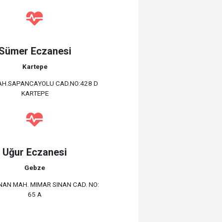
Sümer Eczanesi
Kartepe
AH.SAPANCAYOLU CAD.NO:428 D
KARTEPE
Uğur Eczanesi
Gebze
NAN MAH. MIMAR SINAN CAD. NO:
65 A