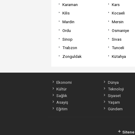
Karaman
Kars
Kilis
Kocaeli
Mardin
Mersin
Ordu
Osmaniye
Sinop
Sivas
Trabzon
Tunceli
Zonguldak
Kütahya
Ekonomi
Dünya
Kültür
Teknoloji
Sağlık
Siyaset
Asayiş
Yaşam
Eğitim
Gündem
Sitene