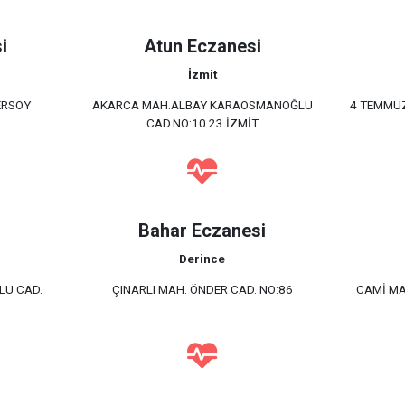
i
Atun Eczanesi
İzmit
ERSOY
AKARCA MAH.ALBAY KARAOSMANOĞLU
4 TEMMUZ
CAD.NO:10 23 İZMİT
Bahar Eczanesi
Derince
LU CAD.
ÇINARLI MAH. ÖNDER CAD. NO:86
CAMİ MA