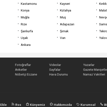
Kastamonu
Kayseri
Kırıkk
Konya
Kütahya
Mala
Muğla
Muş
Nevşe
Rize
Adapazarı
Sams
Şanlıurfa
Şırnak
Tekir
Uşak
Van
Yalo
Ankara
Fotoğraflar
Videolar
Yazarlar
Anketler
Sayfalar
Gazete Manşetler
Nöbetçi Eczane
Hava Durumu
Namaz Vakitleri
 Ekle
Rss
Künyemiz
Hakkımızda
Kurumsal
Bi