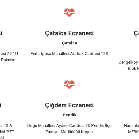
i
Çatalca Eczanesi
Ç
Çatalca
desi 79 1U
Ferhatpaşa Mahallesi Atatürk Caddesi 123
 Palmiye
Çengelköy 
Blok 
i
Çiğdem Eczanesi
Pendik
si 43 A
Doğu Mahallesi Aydınlı Caddesi 73 Pendik İlçe
Hadımkö
ANA PTT
Emniyet Müdürlüğü Köşesi
MERK
Sİ