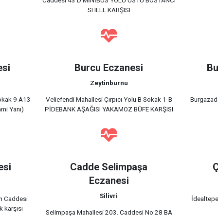
SHELL KARŞISI
esi
Burcu Eczanesi
Bu
Zeytinburnu
okak 9 A13
Veliefendi Mahallesi Çırpıcı Yolu B Sokak 1-B
Burgazada
mi Yanı)
PİDEBANK AŞAĞISI YAKAMOZ BÜFE KARŞISI
esi
Cadde Selimpaşa
Ç
Eczanesi
Silivri
an Caddesi
İdealtep
k karşısı
Selimpaşa Mahallesi 203. Caddesi No:28 BA