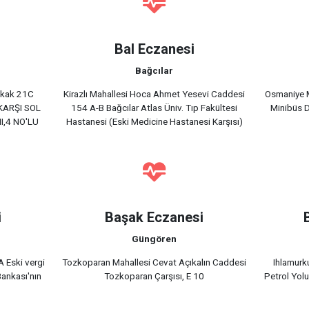
Bal Eczanesi
Bağcılar
Sokak 21C
Kirazlı Mahallesi Hoca Ahmet Yesevi Caddesi
Osmaniye 
KARŞI SOL
154 A-B Bağcılar Atlas Üniv. Tıp Fakültesi
Minibüs Du
I,4 NO'LU
Hastanesi (Eski Medicine Hastanesi Karşısı)
i
Başak Eczanesi
Güngören
 Eski vergi
Tozkoparan Mahallesi Cevat Açıkalın Caddesi
Ihlamurk
Bankası'nın
Tozkoparan Çarşısı, E 10
Petrol Yol