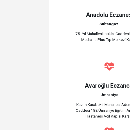
Anadolu Eczane
Sultangazi
75. Yıl Mahallesi Istıklal Caddes
Medıcına Plus Tıp Merkezi Ka
Avaroğlu Eczane
Ümraniye
Kazım Karabekir Mahallesi Ade
Caddesi 18E Ümraniye Eğitim A
Hastanesi Acil Kapısı Karş