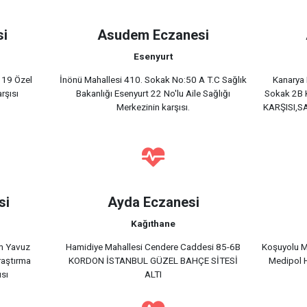
si
Asudem Eczanesi
Esenyurt
i 19 Özel
İnönü Mahallesi 410. Sokak No:50 A T.C Sağlık
Kanarya 
rşısı
Bakanlığı Esenyurt 22 No'lu Aile Sağlığı
Sokak 2B
Merkezinin karşısı.
KARŞISI,S
si
Ayda Eczanesi
Kağıthane
m Yavuz
Hamidiye Mahallesi Cendere Caddesi 85-6B
Koşuyolu M
raştırma
KORDON İSTANBUL GÜZEL BAHÇE SİTESİ
Medipol H
ısı
ALTI