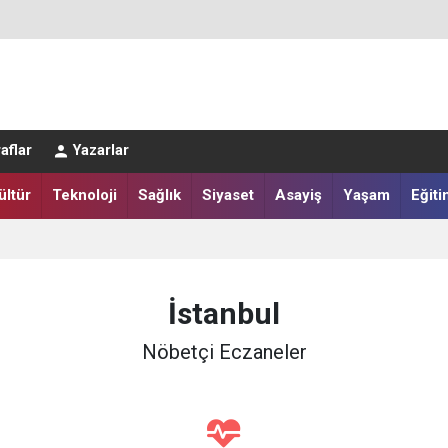
LAR SALAH HEYECANI YAŞADI
aflar
Yazarlar
IĞI HARMANA İNDİ
ültür
Teknoloji
Sağlık
Siyaset
Asayiş
Yaşam
Eğiti
İstanbul
Nöbetçi Eczaneler