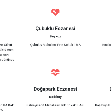
Çubuklu Eczanesi
Beykoz
l Silivri
Çubuklu Mahallesi Fırın Sokak 18 A
Kınal
döktü Asm
u, eski
ğa dönünce
Doğapark Eczanesi
Kadıköy
No:8A Kat:
Sahrayıcedit Mahallesi Halk Sokak 8 A-B
Başıbüyük 
:5