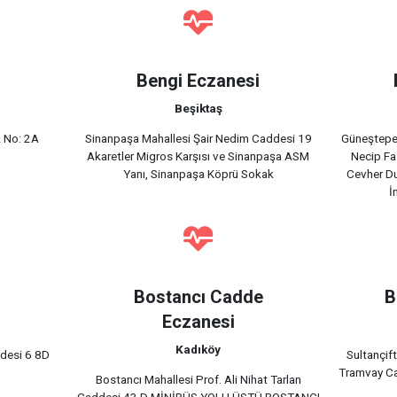
i
Bengi Eczanesi
Beşiktaş
 No: 2A
Sinanpaşa Mahallesi Şair Nedim Caddesi 19
Güneştepe
Akaretler Migros Karşısı ve Sinanpaşa ASM
Necip Faz
Yanı, Sinanpaşa Köprü Sokak
Cevher Du
İ
Bostancı Cadde
B
Eczanesi
Kadıköy
ddesi 6 8D
Sultançif
Tramvay Ca
Bostancı Mahallesi Prof. Ali Nihat Tarlan
Caddesi 43 D MİNİBÜS YOLU ÜSTÜ BOSTANCI