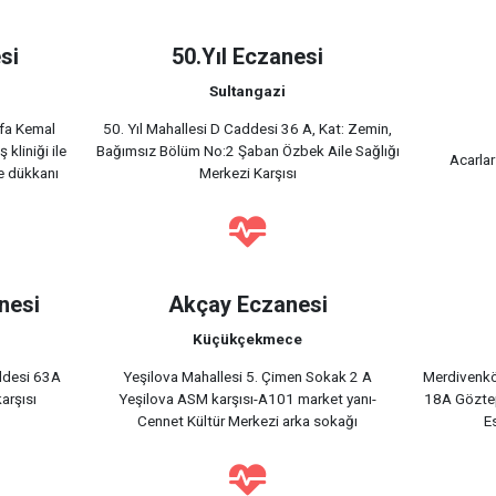
si
50.Yıl Eczanesi
Sultangazi
afa Kemal
50. Yıl Mahallesi D Caddesi 36 A, Kat: Zemin,
kliniği ile
Bağımsız Bölüm No:2 Şaban Özbek Aile Sağlığı
Acarlar
e dükkanı
Merkezi Karşısı
nesi
Akçay Eczanesi
Küçükçekmece
ddesi 63A
Yeşilova Mahallesi 5. Çimen Sokak 2 A
Merdivenkö
arşısı
Yeşilova ASM karşısı-A101 market yanı-
18A Göztep
Cennet Kültür Merkezi arka sokağı
Es