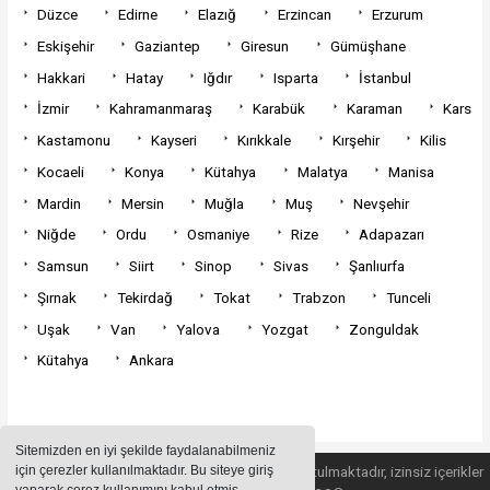
Düzce
Edirne
Elazığ
Erzincan
Erzurum
Eskişehir
Gaziantep
Giresun
Gümüşhane
Hakkari
Hatay
Iğdır
Isparta
İstanbul
İzmir
Kahramanmaraş
Karabük
Karaman
Kars
Kastamonu
Kayseri
Kırıkkale
Kırşehir
Kilis
Kocaeli
Konya
Kütahya
Malatya
Manisa
Mardin
Mersin
Muğla
Muş
Nevşehir
Niğde
Ordu
Osmaniye
Rize
Adapazarı
Samsun
Siirt
Sinop
Sivas
Şanlıurfa
Şırnak
Tekirdağ
Tokat
Trabzon
Tunceli
Uşak
Van
Yalova
Yozgat
Zonguldak
Kütahya
Ankara
Sitemizden en iyi şekilde faydalanabilmeniz
için çerezler kullanılmaktadır. Bu siteye giriş
Sitemizde bulunan içeriklerin tüm hakları saklı tutulmaktadır, izinsiz içerikler