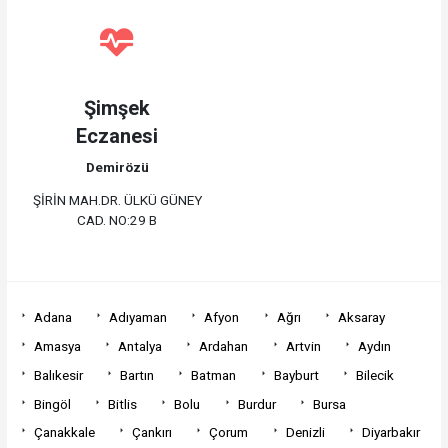
Şimşek
Eczanesi
Demirözü
ŞİRİN MAH.DR. ÜLKÜ GÜNEY
CAD. NO:29 B
Adana
Adıyaman
Afyon
Ağrı
Aksaray
Amasya
Antalya
Ardahan
Artvin
Aydın
Balıkesir
Bartın
Batman
Bayburt
Bilecik
Bingöl
Bitlis
Bolu
Burdur
Bursa
Çanakkale
Çankırı
Çorum
Denizli
Diyarbakır