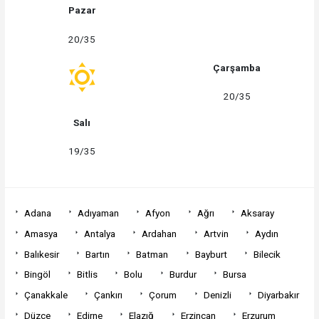
Pazar
20/35
Çarşamba
20/35
Salı
19/35
Adana
Adıyaman
Afyon
Ağrı
Aksaray
Amasya
Antalya
Ardahan
Artvin
Aydın
Balıkesir
Bartın
Batman
Bayburt
Bilecik
Bingöl
Bitlis
Bolu
Burdur
Bursa
Çanakkale
Çankırı
Çorum
Denizli
Diyarbakır
Düzce
Edirne
Elazığ
Erzincan
Erzurum