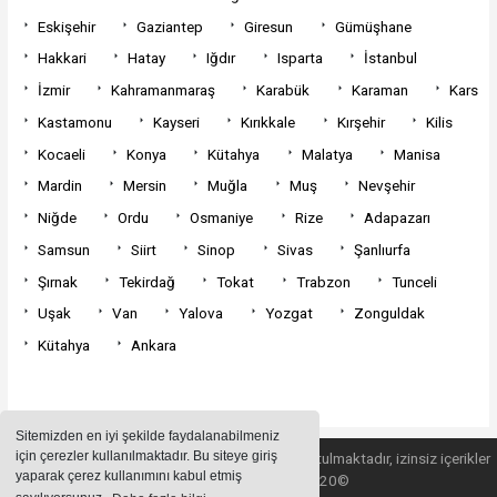
Eskişehir
Gaziantep
Giresun
Gümüşhane
Hakkari
Hatay
Iğdır
Isparta
İstanbul
İzmir
Kahramanmaraş
Karabük
Karaman
Kars
Kastamonu
Kayseri
Kırıkkale
Kırşehir
Kilis
Kocaeli
Konya
Kütahya
Malatya
Manisa
Mardin
Mersin
Muğla
Muş
Nevşehir
Niğde
Ordu
Osmaniye
Rize
Adapazarı
Samsun
Siirt
Sinop
Sivas
Şanlıurfa
Şırnak
Tekirdağ
Tokat
Trabzon
Tunceli
Uşak
Van
Yalova
Yozgat
Zonguldak
Kütahya
Ankara
Sitemizden en iyi şekilde faydalanabilmeniz
için çerezler kullanılmaktadır. Bu siteye giriş
Sitemizde bulunan içeriklerin tüm hakları saklı tutulmaktadır, izinsiz içerikler
yaparak çerez kullanımını kabul etmiş
kullanılamaz. Copyright 2020©