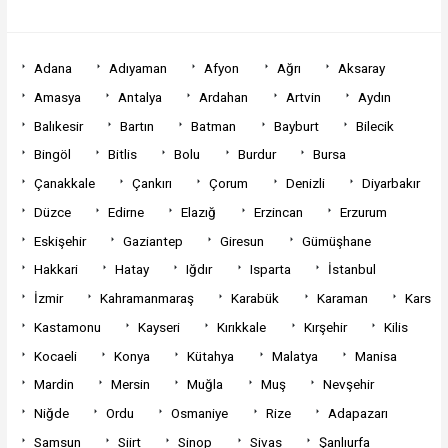
Adana
Adıyaman
Afyon
Ağrı
Aksaray
Amasya
Antalya
Ardahan
Artvin
Aydın
Balıkesir
Bartın
Batman
Bayburt
Bilecik
Bingöl
Bitlis
Bolu
Burdur
Bursa
Çanakkale
Çankırı
Çorum
Denizli
Diyarbakır
Düzce
Edirne
Elazığ
Erzincan
Erzurum
Eskişehir
Gaziantep
Giresun
Gümüşhane
Hakkari
Hatay
Iğdır
Isparta
İstanbul
İzmir
Kahramanmaraş
Karabük
Karaman
Kars
Kastamonu
Kayseri
Kırıkkale
Kırşehir
Kilis
Kocaeli
Konya
Kütahya
Malatya
Manisa
Mardin
Mersin
Muğla
Muş
Nevşehir
Niğde
Ordu
Osmaniye
Rize
Adapazarı
Samsun
Siirt
Sinop
Sivas
Şanlıurfa