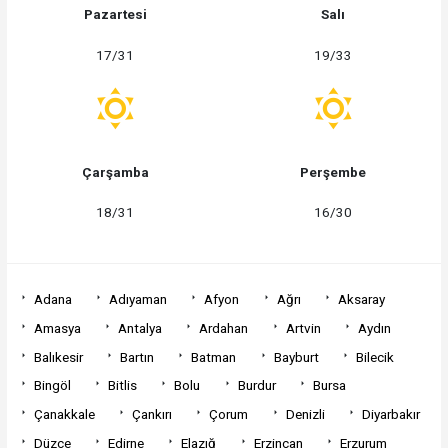
Pazartesi
Salı
17/31
19/33
Çarşamba
Perşembe
18/31
16/30
Adana
Adıyaman
Afyon
Ağrı
Aksaray
Amasya
Antalya
Ardahan
Artvin
Aydın
Balıkesir
Bartın
Batman
Bayburt
Bilecik
Bingöl
Bitlis
Bolu
Burdur
Bursa
Çanakkale
Çankırı
Çorum
Denizli
Diyarbakır
Düzce
Edirne
Elazığ
Erzincan
Erzurum