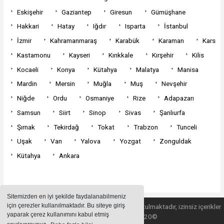
Eskişehir
Gaziantep
Giresun
Gümüşhane
Hakkari
Hatay
Iğdır
Isparta
İstanbul
İzmir
Kahramanmaraş
Karabük
Karaman
Kars
Kastamonu
Kayseri
Kırıkkale
Kırşehir
Kilis
Kocaeli
Konya
Kütahya
Malatya
Manisa
Mardin
Mersin
Muğla
Muş
Nevşehir
Niğde
Ordu
Osmaniye
Rize
Adapazarı
Samsun
Siirt
Sinop
Sivas
Şanlıurfa
Şırnak
Tekirdağ
Tokat
Trabzon
Tunceli
Uşak
Van
Yalova
Yozgat
Zonguldak
Kütahya
Ankara
Sitemizden en iyi şekilde faydalanabilmeniz
için çerezler kullanılmaktadır. Bu siteye giriş
Sitemizde bulunan içeriklerin tüm hakları saklı tutulmaktadır, izinsiz içerikler
yaparak çerez kullanımını kabul etmiş
kullanılamaz. Copyright 2020©