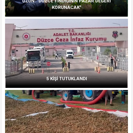
UZUN: “DÜZCE FINDIĞININ PAZAR DEĞERİ
KORUNACAK”
5 KİŞİ TUTUKLANDI