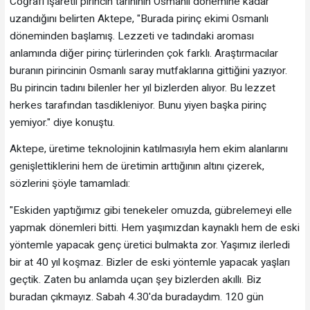
Coğrafi işaretli pirincin tarihinin Osmanlı dönemine kadar
uzandığını belirten Aktepe, "Burada pirinç ekimi Osmanlı
döneminden başlamış. Lezzeti ve tadındaki aroması
anlamında diğer pirinç türlerinden çok farklı. Araştırmacılar
buranın pirincinin Osmanlı saray mutfaklarına gittiğini yazıyor.
Bu pirincin tadını bilenler her yıl bizlerden alıyor. Bu lezzet
herkes tarafından tasdikleniyor. Bunu yiyen başka pirinç
yemiyor." diye konuştu.
Aktepe, üretime teknolojinin katılmasıyla hem ekim alanlarını
genişlettiklerini hem de üretimin arttığının altını çizerek,
sözlerini şöyle tamamladı:
"Eskiden yaptığımız gibi tenekeler omuzda, gübrelemeyi elle
yapmak dönemleri bitti. Hem yaşımızdan kaynaklı hem de eski
yöntemle yapacak genç üretici bulmakta zor. Yaşımız ilerledi
bir at 40 yıl koşmaz. Bizler de eski yöntemle yapacak yaşları
geçtik. Zaten bu anlamda uçan şey bizlerden akıllı. Biz
buradan çıkmayız. Sabah 4.30'da buradaydım. 120 gün