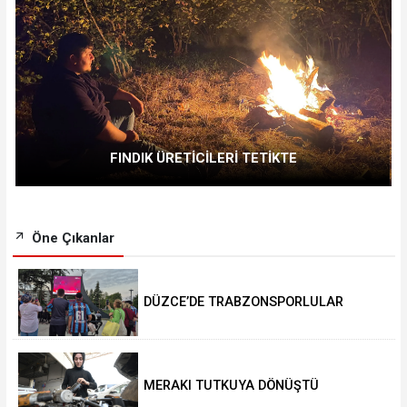
FINDIK ÜRETİCİLERİ TETİKTE
Öne Çıkanlar
DÜZCE’DE TRABZONSPORLULAR
SALAH HEYECANI YAŞADI
MERAKI TUTKUYA DÖNÜŞTÜ