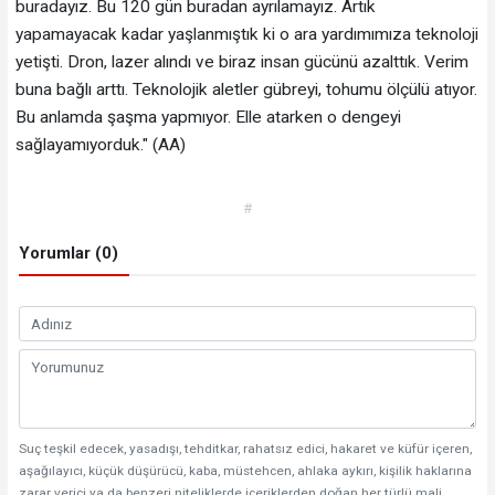
buradayız. Bu 120 gün buradan ayrılamayız. Artık
yapamayacak kadar yaşlanmıştık ki o ara yardımımıza teknoloji
yetişti. Dron, lazer alındı ve biraz insan gücünü azalttık. Verim
buna bağlı arttı. Teknolojik aletler gübreyi, tohumu ölçülü atıyor.
Bu anlamda şaşma yapmıyor. Elle atarken o dengeyi
sağlayamıyorduk." (AA)
#
Yorumlar (0)
Suç teşkil edecek, yasadışı, tehditkar, rahatsız edici, hakaret ve küfür içeren,
aşağılayıcı, küçük düşürücü, kaba, müstehcen, ahlaka aykırı, kişilik haklarına
zarar verici ya da benzeri niteliklerde içeriklerden doğan her türlü mali,