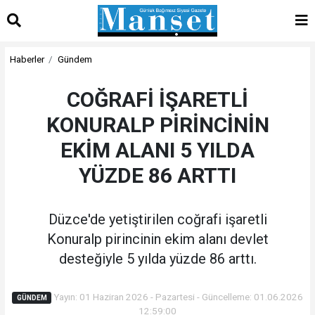
Haberler
Gündem
COĞRAFİ İŞARETLİ
KONURALP PİRİNCİNİN
EKİM ALANI 5 YILDA
YÜZDE 86 ARTTI
Düzce'de yetiştirilen coğrafi işaretli
Konuralp pirincinin ekim alanı devlet
desteğiyle 5 yılda yüzde 86 arttı.
Yayın: 01 Haziran 2026 - Pazartesi - Güncelleme: 01.06.2026
GÜNDEM
12:59:00