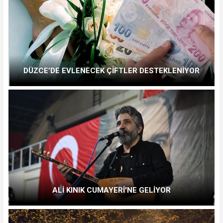
DÜZCE’DE EVLENECEK ÇİFTLER DESTEKLENİYOR
ALİ KINIK CUMAYERİ'NE GELİYOR