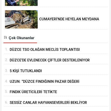
DEĞERİ KORUNACAK”
CUMAYERİ’NDE HEYELAN MEYDANA
GELDİ
Çok Okunanlar
1.
DÜZCE TSO OLAĞAN MECLİS TOPLANTISI
GERÇEKLEŞTİRİLDİ
2.
DÜZCE’DE EVLENECEK ÇİFTLER DESTEKLENİYOR
3.
5 KİŞİ TUTUKLANDI
4.
UZUN: “DÜZCE FINDIĞININ PAZAR DEĞERİ
KORUNACAK”
5.
FINDIK ÜRETİCİLERİ TETİKTE
6.
SESSİZ CANLAR HAYVANSEVERLERİ BEKLİYOR