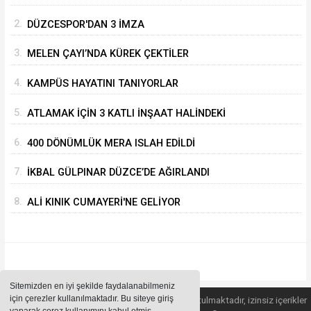
2.
DÜZCESPOR'DAN 3 İMZA
3.
MELEN ÇAYI’NDA KÜREK ÇEKTİLER
4.
KAMPÜS HAYATINI TANIYORLAR
5.
ATLAMAK İÇİN 3 KATLI İNŞAAT HALİNDEKİ
BİNANIN ÜZERİNE ÇIKTI
6.
400 DÖNÜMLÜK MERA ISLAH EDİLDİ
7.
İKBAL GÜLPINAR DÜZCE’DE AĞIRLANDI
8.
ALİ KINIK CUMAYERİ'NE GELİYOR
Sitemizden en iyi şekilde faydalanabilmeniz
için çerezler kullanılmaktadır. Bu siteye giriş
Sitemizde bulunan içeriklerin tüm hakları saklı tutulmaktadır, izinsiz içerikler