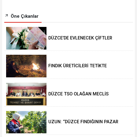
Öne Çıkanlar
DÜZCE’DE EVLENECEK ÇİFTLER
DESTEKLENİYOR
FINDIK ÜRETİCİLERİ TETİKTE
DÜZCE TSO OLAĞAN MECLİS
TOPLANTISI GERÇEKLEŞTİRİLDİ
UZUN: “DÜZCE FINDIĞININ PAZAR
DEĞERİ KORUNACAK”