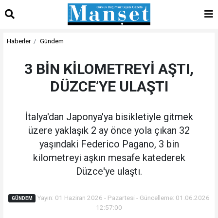
Haberler
Gündem
3 BİN KİLOMETREYİ AŞTI,
DÜZCE’YE ULAŞTI
İtalya'dan Japonya'ya bisikletiyle gitmek
üzere yaklaşık 2 ay önce yola çıkan 32
yaşındaki Federico Pagano, 3 bin
kilometreyi aşkın mesafe katederek
Düzce'ye ulaştı.
Yayın: 01 Haziran 2026 - Pazartesi - Güncelleme: 01.06.2026
GÜNDEM
12:57:00