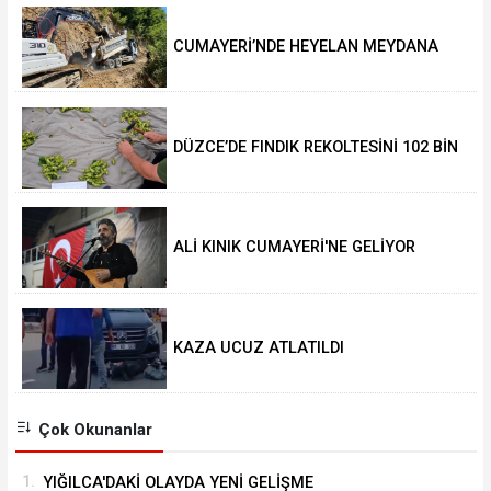
CUMAYERİ’NDE HEYELAN MEYDANA
GELDİ
DÜZCE’DE FINDIK REKOLTESİNİ 102 BİN
TON AÇIKLADILAR
ALİ KINIK CUMAYERİ'NE GELİYOR
KAZA UCUZ ATLATILDI
Çok Okunanlar
1.
YIĞILCA'DAKİ OLAYDA YENİ GELİŞME