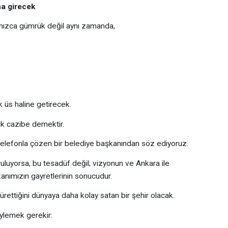
na girecek
lnızca gümrük değil aynı zamanda,
k üs haline getirecek.
yük cazibe demektir.
i telefonla çözen bir belediye başkanından söz ediyoruz.
uyorsa, bu tesadüf değil; vizyonun ve Ankara ile
akanımızın gayretlerinin sonucudur.
rettiğini dünyaya daha kolay satan bir şehir olacak.
ylemek gerekir: