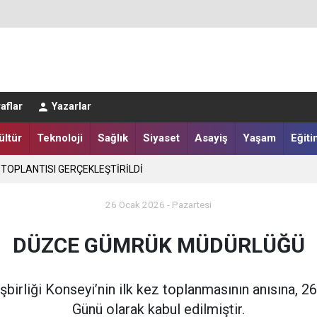
LER DESTEKLENİYOR
aflar
Yazarlar
ültür
Teknoloji
Sağlık
Siyaset
Asayiş
Yaşam
Eğiti
 TOPLANTISI GERÇEKLEŞTİRİLDİ
26 Ocak 2026 - Pazartesi
DÜZCE GÜMRÜK MÜDÜRLÜĞÜ
birliği Konseyi’nin ilk kez toplanmasının anısına,
Günü olarak kabul edilmiştir.