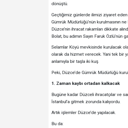
dönüştü.
Geçtiğimiz günlerde ilimizi ziyaret eden
Gümrük Müdürlüğü’nün kurulmasının ne ka
Düzce’nin ihracat rakamları dikkate alın
Bolat, bu adımın Sayın Faruk Özlü’nün gayre
Selamlar Köyü mevkisinde kurulacak ol
olarak da hizmet verecek. Yani tek bir ya
anlamıyla bir taşla iki kuş.
Peki, Düzce’de Gümrük Müdürlüğü kurulm
1. Zaman kaybı ortadan kalkacak
Bugüne kadar Düzceli ihracatçılar ve san
İstanbul’a gitmek zorunda kalıyordu.
Artık işlemler Düzce’de yapılacak.
Bu da: