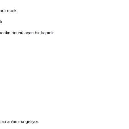
endirecek
ek
acatın önünü açan bir kapıdır.
ları anlamına geliyor.