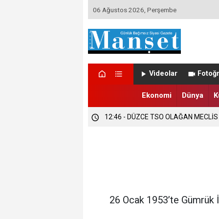
06 Ağustos 2026, Perşembe
12:47 - DÜZCE’DE EVLENECEK ÇİFT
Videolar
Fotoğr
12:47 - FINDIK ÜRETİCİLERİ TETİKTE
Ekonomi
Dünya
K
12:46 - DÜZCE TSO OLAĞAN MECLİS
26 Ocak 1953’te Gümrük İş