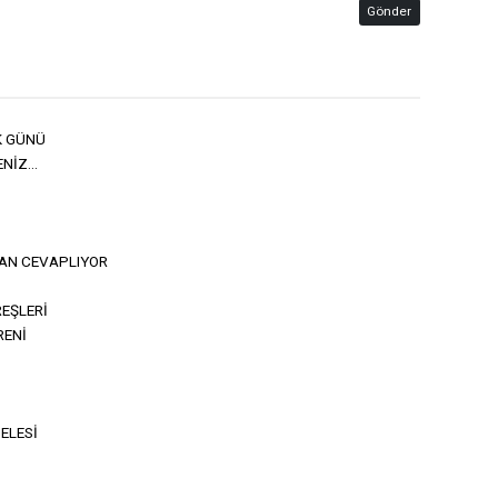
Gönder
K GÜNÜ
İZ...
AN CEVAPLIYOR
EŞLERİ
RENİ
ELESİ