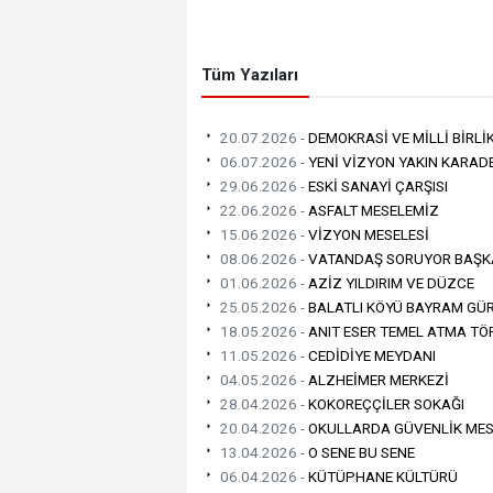
Tüm Yazıları
20.07.2026 -
DEMOKRASİ VE MİLLİ BİRLİ
06.07.2026 -
YENİ VİZYON YAKIN KARADEN
29.06.2026 -
ESKİ SANAYİ ÇARŞISI
22.06.2026 -
ASFALT MESELEMİZ
15.06.2026 -
VİZYON MESELESİ
08.06.2026 -
VATANDAŞ SORUYOR BAŞK
01.06.2026 -
AZİZ YILDIRIM VE DÜZCE
25.05.2026 -
BALATLI KÖYÜ BAYRAM GÜR
18.05.2026 -
ANIT ESER TEMEL ATMA TÖ
11.05.2026 -
CEDİDİYE MEYDANI
04.05.2026 -
ALZHEİMER MERKEZİ
28.04.2026 -
KOKOREÇÇİLER SOKAĞI
20.04.2026 -
OKULLARDA GÜVENLİK MES
13.04.2026 -
O SENE BU SENE
06.04.2026 -
KÜTÜPHANE KÜLTÜRÜ