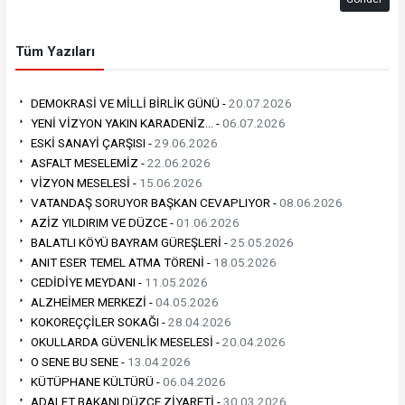
Tüm Yazıları
DEMOKRASİ VE MİLLİ BİRLİK GÜNÜ -
20.07.2026
YENİ VİZYON YAKIN KARADENİZ... -
06.07.2026
ESKİ SANAYİ ÇARŞISI -
29.06.2026
ASFALT MESELEMİZ -
22.06.2026
VİZYON MESELESİ -
15.06.2026
VATANDAŞ SORUYOR BAŞKAN CEVAPLIYOR -
08.06.2026
AZİZ YILDIRIM VE DÜZCE -
01.06.2026
BALATLI KÖYÜ BAYRAM GÜREŞLERİ -
25.05.2026
ANIT ESER TEMEL ATMA TÖRENİ -
18.05.2026
CEDİDİYE MEYDANI -
11.05.2026
ALZHEİMER MERKEZİ -
04.05.2026
KOKOREÇÇİLER SOKAĞI -
28.04.2026
OKULLARDA GÜVENLİK MESELESİ -
20.04.2026
O SENE BU SENE -
13.04.2026
KÜTÜPHANE KÜLTÜRÜ -
06.04.2026
ADALET BAKANI DÜZCE ZİYARETİ -
30.03.2026