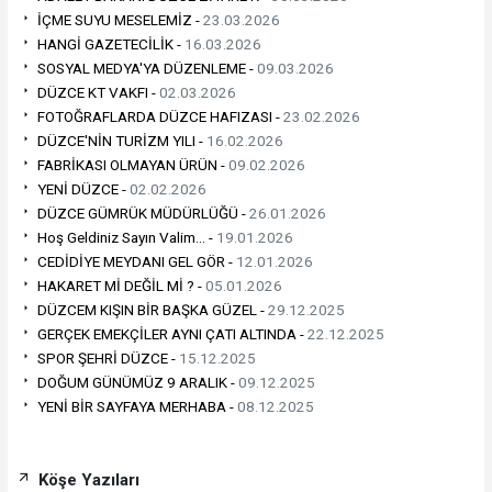
İÇME SUYU MESELEMİZ -
23.03.2026
HANGİ GAZETECİLİK -
16.03.2026
SOSYAL MEDYA'YA DÜZENLEME -
09.03.2026
DÜZCE KT VAKFI -
02.03.2026
FOTOĞRAFLARDA DÜZCE HAFIZASI -
23.02.2026
DÜZCE'NİN TURİZM YILI -
16.02.2026
FABRİKASI OLMAYAN ÜRÜN -
09.02.2026
YENİ DÜZCE -
02.02.2026
DÜZCE GÜMRÜK MÜDÜRLÜĞÜ -
26.01.2026
Hoş Geldiniz Sayın Valim… -
19.01.2026
CEDİDİYE MEYDANI GEL GÖR -
12.01.2026
HAKARET Mİ DEĞİL Mİ ? -
05.01.2026
DÜZCEM KIŞIN BİR BAŞKA GÜZEL -
29.12.2025
GERÇEK EMEKÇİLER AYNI ÇATI ALTINDA -
22.12.2025
SPOR ŞEHRİ DÜZCE -
15.12.2025
DOĞUM GÜNÜMÜZ 9 ARALIK -
09.12.2025
YENİ BİR SAYFAYA MERHABA -
08.12.2025
Köşe Yazıları