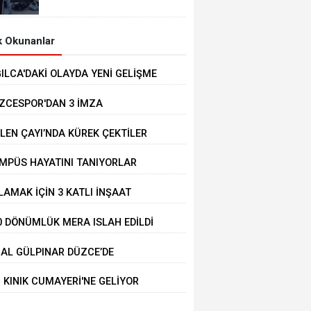
 Okunanlar
ĞILCA'DAKİ OLAYDA YENİ GELİŞME
ZCESPOR'DAN 3 İMZA
LEN ÇAYI’NDA KÜREK ÇEKTİLER
MPÜS HAYATINI TANIYORLAR
LAMAK İÇİN 3 KATLI İNŞAAT
LİNDEKİ BİNANIN ÜZERİNE ÇIKTI
0 DÖNÜMLÜK MERA ISLAH EDİLDİ
BAL GÜLPINAR DÜZCE’DE
IRLANDI
İ KINIK CUMAYERİ'NE GELİYOR