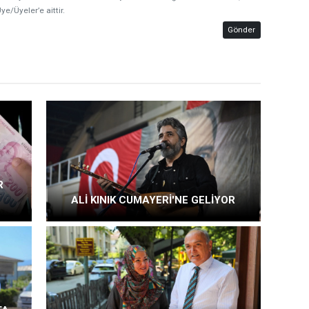
ye/Üyeler’e aittir.
Gönder
R
ALİ KINIK CUMAYERİ'NE GELİYOR