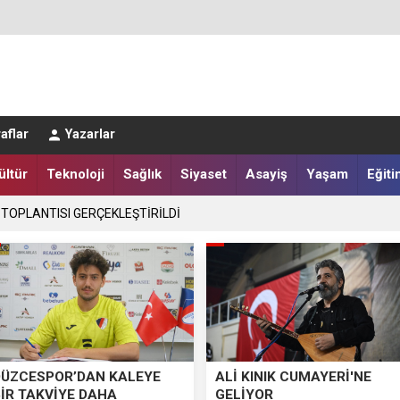
aflar
Yazarlar
ültür
Teknoloji
Sağlık
Siyaset
Asayiş
Yaşam
Eğiti
LER DESTEKLENİYOR
 TOPLANTISI GERÇEKLEŞTİRİLDİ
DÜZCESPOR’DAN KALEYE
ALİ KINIK CUMAYERİ'NE
BİR TAKVİYE DAHA
GELİYOR