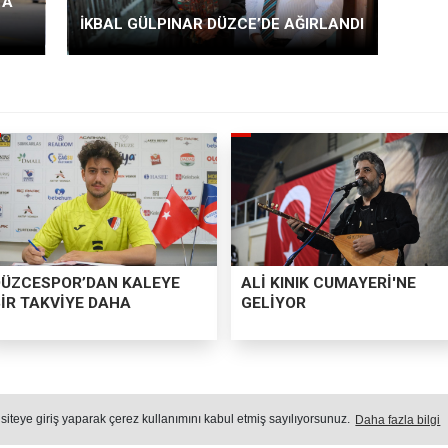
TA
İKBAL GÜLPINAR DÜZCE’DE AĞIRLANDI
DÜZCESPOR’DAN KALEYE
ALİ KINIK CUMAYERİ'NE
BİR TAKVİYE DAHA
GELİYOR
BAL GÜLPINAR DÜZCE’DE AĞIRLA
 siteye giriş yaparak çerez kullanımını kabul etmiş sayılıyorsunuz.
Daha fazla bilgi