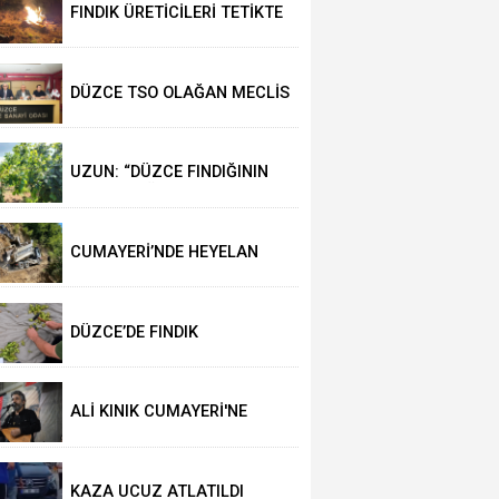
FINDIK ÜRETİCİLERİ TETİKTE
DÜZCE TSO OLAĞAN MECLİS
TOPLANTISI
GERÇEKLEŞTİRİLDİ
UZUN: “DÜZCE FINDIĞININ
PAZAR DEĞERİ KORUNACAK”
CUMAYERİ’NDE HEYELAN
MEYDANA GELDİ
DÜZCE’DE FINDIK
REKOLTESİNİ 102 BİN TON
AÇIKLADILAR
ALİ KINIK CUMAYERİ'NE
GELİYOR
KAZA UCUZ ATLATILDI