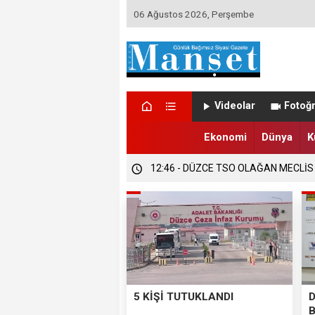
06 Ağustos 2026, Perşembe
Videolar
Fotoğr
Ekonomi
Dünya
K
12:47 - DÜZCE’DE EVLENECEK ÇİFT
12:47 - FINDIK ÜRETİCİLERİ TETİKTE
12:46 - DÜZCE TSO OLAĞAN MECLİS
5 KİŞİ TUTUKLANDI