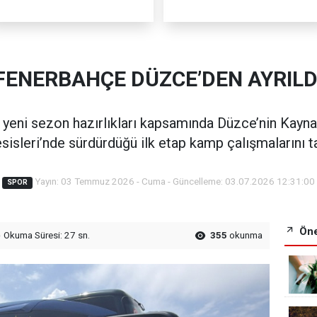
FENERBAHÇE DÜZCE’DEN AYRILD
yeni sezon hazırlıkları kapsamında Düzce’nin Kayna
esisleri’nde sürdürdüğü ilk etap kamp çalışmalarını 
Yayın: 03 Temmuz 2026 - Cuma - Güncelleme: 03.07.2026 12:31:00
SPOR
Öne
Okuma Süresi: 27 sn.
355
okunma