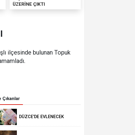
ÜZERİNE ÇIKTI
I
şlı ilçesinde bulunan Topuk
tamamladı.
 Çıkanlar
DÜZCE’DE EVLENECEK
ÇİFTLER DESTEKLENİYOR