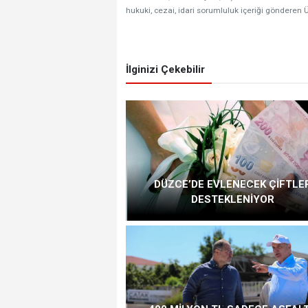
hukuki, cezai, idari sorumluluk içeriği gönderen Ü
İlginizi Çekebilir
DÜZCE’DE EVLENECEK ÇİFTLE
DESTEKLENİYOR