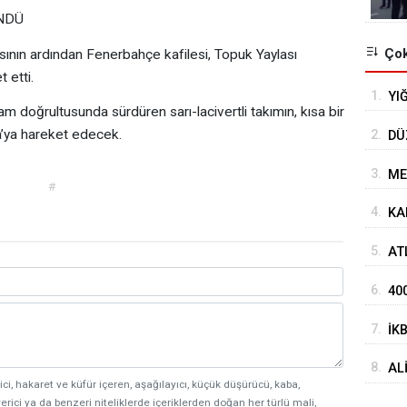
ÖNDÜ
Çok
nın ardından Fenerbahçe kafilesi, Topuk Yaylası
 etti.
1.
YI
am doğrultusunda sürdüren sarı-lacivertli takımın, kısa bir
’ya hareket edecek.
2.
DÜ
3.
ME
#
4.
KA
5.
AT
HA
6.
40
7.
İK
AĞ
8.
AL
ici, hakaret ve küfür içeren, aşağılayıcı, küçük düşürücü, kaba,
erici ya da benzeri niteliklerde içeriklerden doğan her türlü mali,