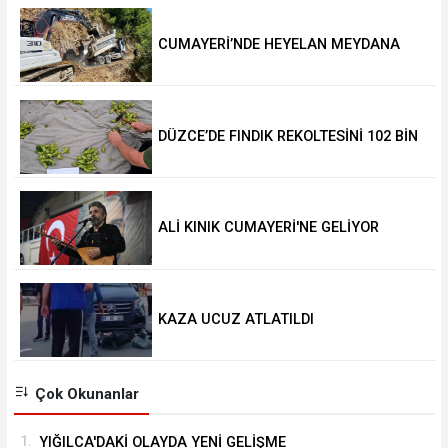
CUMAYERİ’NDE HEYELAN MEYDANA
GELDİ
DÜZCE’DE FINDIK REKOLTESİNİ 102 BİN
TON AÇIKLADILAR
ALİ KINIK CUMAYERİ'NE GELİYOR
KAZA UCUZ ATLATILDI
Çok Okunanlar
1.
YIĞILCA'DAKİ OLAYDA YENİ GELİŞME