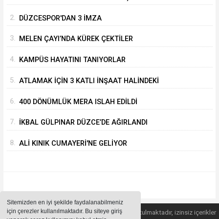
2.
DÜZCESPOR'DAN 3 İMZA
3.
MELEN ÇAYI’NDA KÜREK ÇEKTİLER
4.
KAMPÜS HAYATINI TANIYORLAR
5.
ATLAMAK İÇİN 3 KATLI İNŞAAT HALİNDEKİ
BİNANIN ÜZERİNE ÇIKTI
6.
400 DÖNÜMLÜK MERA ISLAH EDİLDİ
7.
İKBAL GÜLPINAR DÜZCE’DE AĞIRLANDI
8.
ALİ KINIK CUMAYERİ'NE GELİYOR
Sitemizden en iyi şekilde faydalanabilmeniz
için çerezler kullanılmaktadır. Bu siteye giriş
Sitemizde bulunan içeriklerin tüm hakları saklı tutulmaktadır, izinsiz içerikler