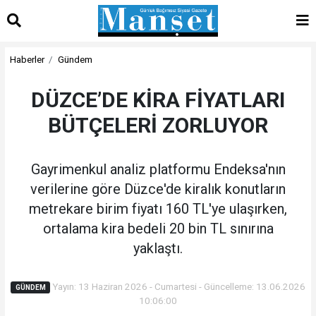
Haberler
Gündem
DÜZCE’DE KİRA FİYATLARI
BÜTÇELERİ ZORLUYOR
Gayrimenkul analiz platformu Endeksa'nın
verilerine göre Düzce'de kiralık konutların
metrekare birim fiyatı 160 TL'ye ulaşırken,
ortalama kira bedeli 20 bin TL sınırına
yaklaştı.
Yayın: 13 Haziran 2026 - Cumartesi - Güncelleme: 13.06.2026
GÜNDEM
10:06:00