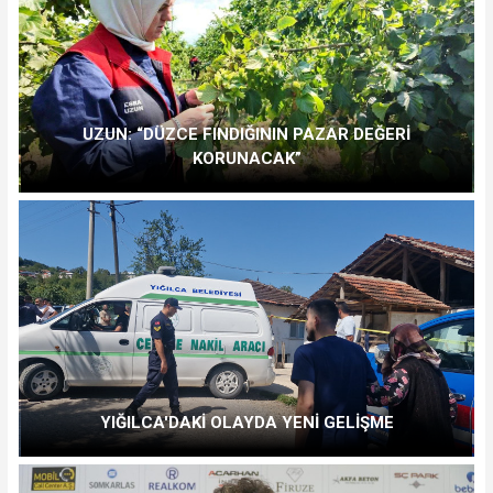
UZUN: “DÜZCE FINDIĞININ PAZAR DEĞERİ
KORUNACAK”
YIĞILCA'DAKİ OLAYDA YENİ GELİŞME