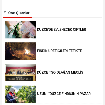
Öne Çıkanlar
DÜZCE’DE EVLENECEK ÇİFTLER
DESTEKLENİYOR
FINDIK ÜRETİCİLERİ TETİKTE
DÜZCE TSO OLAĞAN MECLİS
TOPLANTISI GERÇEKLEŞTİRİLDİ
UZUN: “DÜZCE FINDIĞININ PAZAR
DEĞERİ KORUNACAK”