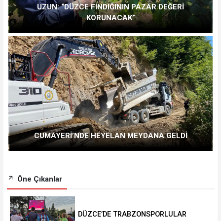
UZUN: “DÜZCE FINDIĞININ PAZAR DEĞERİ
KORUNACAK”
CUMAYERİ’NDE HEYELAN MEYDANA GELDİ
Öne Çıkanlar
DÜZCE’DE TRABZONSPORLULAR