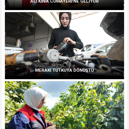
ALİ KINIK CUMAYERİ'NE GELİYOR
MERAKI TUTKUYA DÖNÜŞTÜ