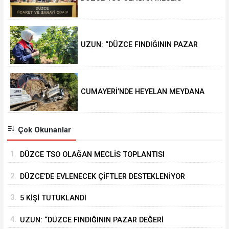
TOPLANTISI GERÇEKLEŞTİRİLDİ
UZUN: “DÜZCE FINDIĞININ PAZAR
DEĞERİ KORUNACAK”
CUMAYERİ’NDE HEYELAN MEYDANA
GELDİ
Çok Okunanlar
1.
DÜZCE TSO OLAĞAN MECLİS TOPLANTISI
GERÇEKLEŞTİRİLDİ
2.
DÜZCE’DE EVLENECEK ÇİFTLER DESTEKLENİYOR
3.
5 KİŞİ TUTUKLANDI
4.
UZUN: “DÜZCE FINDIĞININ PAZAR DEĞERİ