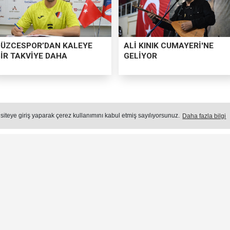
DÜZCESPOR’DAN KALEYE
ALİ KINIK CUMAYERİ'NE
BİR TAKVİYE DAHA
GELİYOR
ZCE FINDIĞININ PAZAR DEĞERİ 
 siteye giriş yaparak çerez kullanımını kabul etmiş sayılıyorsunuz.
Daha fazla bilgi
dürlüğü ekipleri tarafından il genelindeki fındık ba
emlerin ardından 2026 yılı fındık hasat başlangıç tar
Yayın: 04 Ağustos 2026 - Salı - Güncelleme: 04.08.2026 12:43:00
Öne
Okuma Süresi: 3 dk.
315
okunma