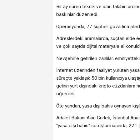
Bir ay süren teknik ve idari takibin ardı
baskınlar düzenledi.
Operasyonda, 77 şüpheli gözaltına alındı
Adreslerdeki aramalarda, suçtan elde edil
ve çok sayıda dijital materyale el konuld
Nevşehir'e getirilen zanlılar, emniyettek
İnternet üzerinden faaliyet yürüten yasa d
süreçte yaklaşık 50 bin kullanıcıya ulaştı
gelirin yurt dışındaki kripto cüzdanlara h
öğrenildi.
Öte yandan, yasa dışı bahis oynayan kişil
Adalet Bakanı Akın Gürlek, İstanbul Ana
"yasa dışı bahis" soruşturmasında, 221 şü