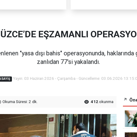
ÜZCE’DE EŞZAMANLI OPERASY
nlenen "yasa dışı bahis" operasyonunda, haklarında g
zanlıdan 77'si yakalandı.
Yayın: 03 Haziran 2026 - Çarşamba - Güncelleme: 03.06.2026 13:15:
ASAYIŞ
Öne
Okuma Süresi: 2 dk.
412
okunma