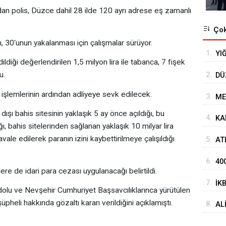
ndan polis, Düzce dahil 28 ilde 120 ayrı adrese eş zamanlı
Çok
, 30'unun yakalanması için çalışmalar sürüyor.
1.
YI
diği değerlendirilen 1,5 milyon lira ile tabanca, 7 fişek
u.
2.
DÜ
i işlemlerinin ardından adliyeye sevk edilecek.
3.
ME
ışı bahis sitesinin yaklaşık 5 ay önce açıldığı, bu
4.
KA
ğı, bahis sitelerinden sağlanan yaklaşık 10 milyar lira
avale edilerek paranın izini kaybettirilmeye çalışıldığı
5.
AT
HA
6.
40
ere de idari para cezası uygulanacağı belirtildi.
7.
İK
dolu ve Nevşehir Cumhuriyet Başsavcılıklarınca yürütülen
AĞ
pheli hakkında gözaltı kararı verildiğini açıklamıştı.
8.
AL