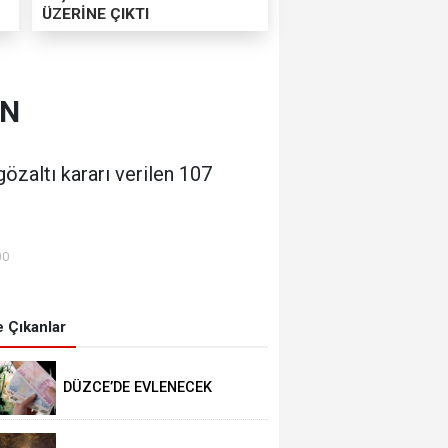
ÜZERİNE ÇIKTI
ON
özaltı kararı verilen 107
00
 Çıkanlar
DÜZCE’DE EVLENECEK
ÇİFTLER DESTEKLENİYOR