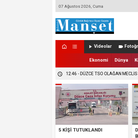
07 Ağustos 2026, Cuma
Videolar
Fotoğr
Ekonomi
Dünya
K
12:47 - DÜZCE’DE EVLENECEK ÇİFT
12:47 - FINDIK ÜRETİCİLERİ TETİKTE
12:46 - DÜZCE TSO OLAĞAN MECLİS
5 KİŞİ TUTUKLANDI