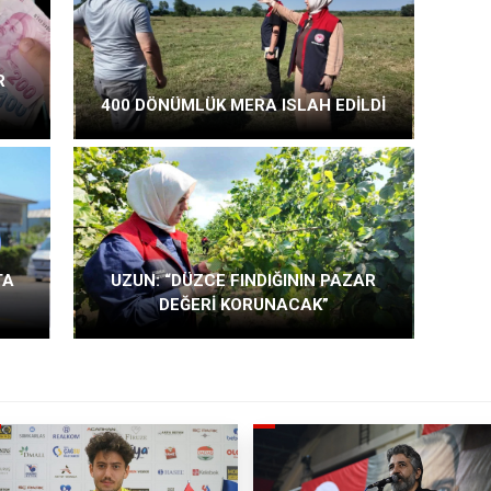
R
400 DÖNÜMLÜK MERA ISLAH EDİLDİ
TA
UZUN: “DÜZCE FINDIĞININ PAZAR
DEĞERİ KORUNACAK”