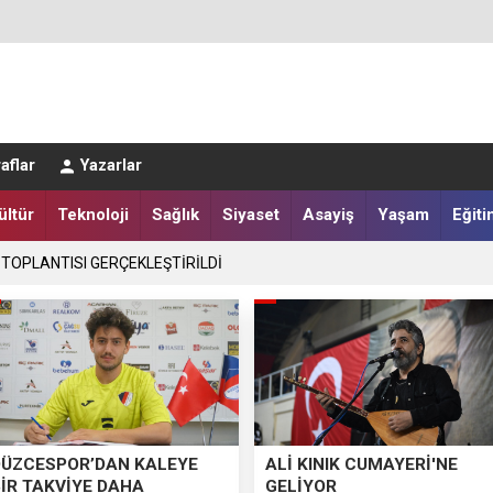
aflar
Yazarlar
ültür
Teknoloji
Sağlık
Siyaset
Asayiş
Yaşam
Eğiti
LER DESTEKLENİYOR
 TOPLANTISI GERÇEKLEŞTİRİLDİ
DÜZCESPOR’DAN KALEYE
ALİ KINIK CUMAYERİ'NE
BİR TAKVİYE DAHA
GELİYOR