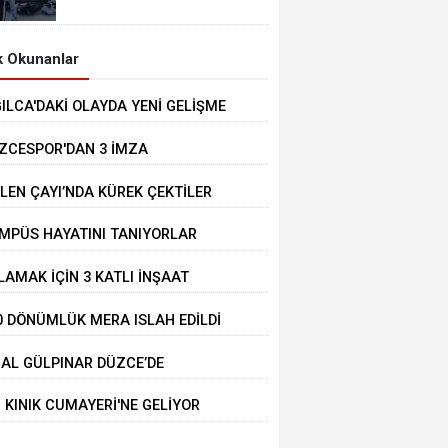
 Okunanlar
ĞILCA'DAKİ OLAYDA YENİ GELİŞME
ZCESPOR'DAN 3 İMZA
LEN ÇAYI’NDA KÜREK ÇEKTİLER
MPÜS HAYATINI TANIYORLAR
LAMAK İÇİN 3 KATLI İNŞAAT
LİNDEKİ BİNANIN ÜZERİNE ÇIKTI
0 DÖNÜMLÜK MERA ISLAH EDİLDİ
BAL GÜLPINAR DÜZCE’DE
IRLANDI
İ KINIK CUMAYERİ'NE GELİYOR