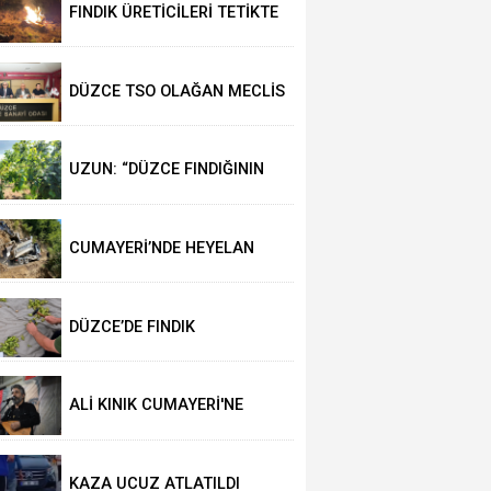
FINDIK ÜRETİCİLERİ TETİKTE
DÜZCE TSO OLAĞAN MECLİS
TOPLANTISI
GERÇEKLEŞTİRİLDİ
UZUN: “DÜZCE FINDIĞININ
PAZAR DEĞERİ KORUNACAK”
CUMAYERİ’NDE HEYELAN
MEYDANA GELDİ
DÜZCE’DE FINDIK
REKOLTESİNİ 102 BİN TON
AÇIKLADILAR
ALİ KINIK CUMAYERİ'NE
GELİYOR
KAZA UCUZ ATLATILDI