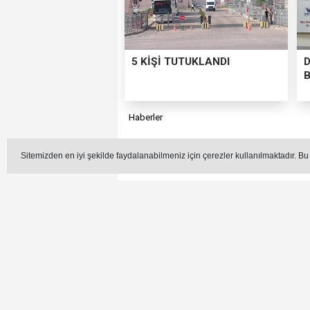
5 KİŞİ TUTUKLANDI
Haberler
UZUN: “DÜ
Sitemizden en iyi şekilde faydalanabilmeniz için çerezler kullanılmaktadır. Bu
Düzce İl Tarım ve Orman Mü
inceleme ve gözl
Editör -