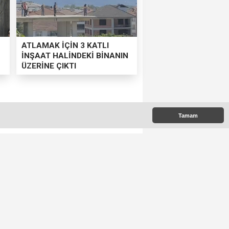
ATLAMAK İÇİN 3 KATLI
İNŞAAT HALİNDEKİ BİNANIN
ÜZERİNE ÇIKTI
KORUNACAK”
Tamam
hçelerinde gerçekleştirilen
ihleri belirlendi
 Çıkanlar