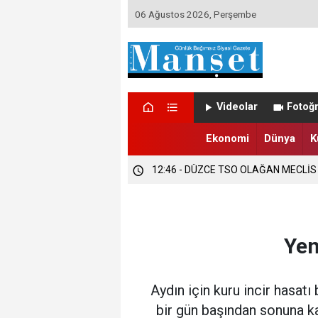
06 Ağustos 2026, Perşembe
12:47 - DÜZCE’DE EVLENECEK ÇİFT
Videolar
Fotoğr
12:47 - FINDIK ÜRETİCİLERİ TETİKTE
Ekonomi
Dünya
K
12:46 - DÜZCE TSO OLAĞAN MECLİS
Yen
Aydın için kuru incir hasat
bir gün başından sonuna kada