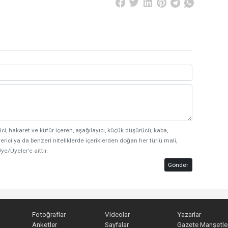
ici, hakaret ve küfür içeren, aşağılayıcı, küçük düşürücü, kaba,
erici ya da benzeri niteliklerde içeriklerden doğan her türlü mali,
ye/Üyeler’e aittir.
Gönder
Fotoğraflar
Videolar
Yazarlar
Anketler
Sayfalar
Gazete Manşetler