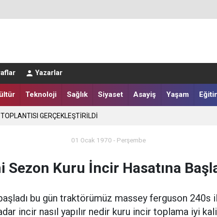
LER DESTEKLENİYOR
aflar
Yazarlar
ültür
Teknoloji
Sağlık
Siyaset
Asayiş
Yaşam
Eğiti
 TOPLANTISI GERÇEKLEŞTİRİLDİ
01 Ocak 1970 - Perşembe
i Sezon Kuru İncir Hasatına Başl
ı başladı bu gün traktörümüz massey ferguson 240s i
r incir nasıl yapılır nedir kuru incir toplama iyi kalit