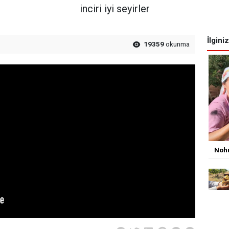
inciri iyi seyirler
İlgini
19359
okunma
Nohu