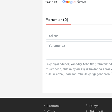
Takip Et
Yorumlar (0)
Suç teşkil edecek, yasadışı, tehditkar, rahatsız ed
müstehcen, ahlaka aykırı, kişilik haklarına zarar v
hukuki, cezai, idari sorumluluk içeriği gönderen Ü
Ekonomi
Dünya
Kültür
Teknoloji