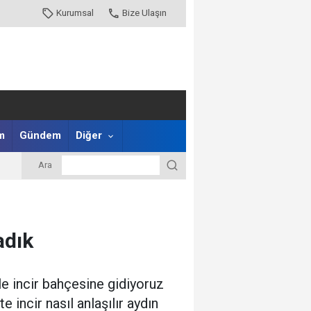
Kurumsal
Bize Ulaşın
m
Gündem
Diğer
Ara
adık
le incir bahçesine gidiyoruz
e incir nasıl anlaşılır aydın