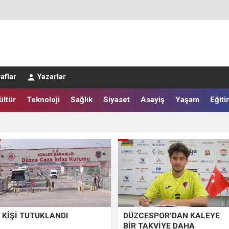
aflar
Yazarlar
ültür
Teknoloji
Sağlık
Siyaset
Asayiş
Yaşam
Eğiti
LAR SALAH HEYECANI YAŞADI
IĞI HARMANA İNDİ
 KİŞİ TUTUKLANDI
DÜZCESPOR’DAN KALEYE
BİR TAKVİYE DAHA