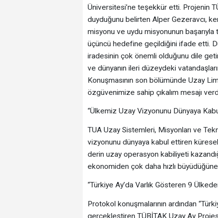
Üniversitesi’ne teşekkür etti. Projenin 
duyduğunu belirten Alper Gezeravcı, ken
misyonu ve uydu misyonunun başarıyla t
üçüncü hedefine geçildiğini ifade etti. D
iradesinin çok önemli olduğunu dile geti
ve dünyanın ileri düzeydeki vatandaşlarınd
Konuşmasının son bölümünde Uzay Lima
özgüvenimize sahip çıkalım mesajı verd
“Ülkemiz Uzay Vizyonunu Dünyaya Kabul 
TUA Uzay Sistemleri, Misyonları ve Tekno
vizyonunu dünyaya kabul ettiren küresel 
derin uzay operasyon kabiliyeti kazandığ
ekonomiden çok daha hızlı büyüdüğüne d
“Türkiye Ay’da Varlık Gösteren 9 Ülkeden
Protokol konuşmalarının ardından “Türkiy
gerçekleştiren TÜBİTAK Uzay Ay Projesi Y