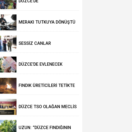
DÜZCE’DE
TRABZONSPORLULAR
SALAH HEYECANI YAŞADI
MERAKI TUTKUYA DÖNÜŞTÜ
SESSİZ CANLAR
HAYVANSEVERLERİ BEKLİYOR
DÜZCE’DE EVLENECEK
ÇİFTLER DESTEKLENİYOR
FINDIK ÜRETİCİLERİ TETİKTE
DÜZCE TSO OLAĞAN MECLİS
TOPLANTISI
GERÇEKLEŞTİRİLDİ
UZUN: “DÜZCE FINDIĞININ