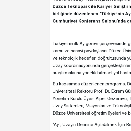
Düzce Teknopark ile Kariyer Gelişti
birliğinde düzenlenen “Türkiye’nin Ay
Cumhuriyet Konferans Salonu’nda gerç
Türkiye'nin ilk Ay görevi çerçevesinde g
kamu ve sanayi paydaşlarını Düzce Üniver
ve teknolojik hedefleri doğrultusunda
Uzay koordinasyonunda gerçekleştirilen A
araştırmalarına yönelik bilimsel yol harita
Bu kapsamda düzenlenen programa; Düzc
Üniversitesi Rektörü Prof. Dr. Ekrem Gür
Yönetim Kurulu Üyesi Alper Gezeravcı
Uzay Sistemleri, Misyonları ve Teknolojil
Düzce Üniversitesi öğretim üyeleri ve ba
“Ay’ı, Uzayın Derinine Açılabilmek İçin B