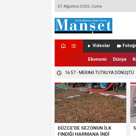
07 Ağustos 2026, Cuma
Videolar
Fotoğr
Ekonomi
Dünya
K
16:58 - DÜZCE’DE TRABZONSPORLU
16:57 - DÜZCE’DE SEZONUN İLK FIND
16:57 - MERAKI TUTKUYA DÖNÜŞTÜ
DÜZCE’DE SEZONUN İLK
5
FINDIĞI HARMANA İNDİ