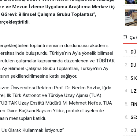
rme ve Mezun İzleme Uygulama Araştırma Merkezi iş
 Görevi: Bilimsel Çalışma Grubu Toplantısı”,
ekleştirildi.
Çok
erçekleştirilen toplantı serisinin dördüncüsü akademi,
1.
DÜ
sitesi’nde buluşturdu. Türkiye'nin Ay'a yönelik bilimsel
TO
 yürütülen çalışmalar kapsamında düzenlenen ve TÜBİTAK
2.
DÜ
y Bilimsel Çalışma Grubu Toplantıları, Türkiye'nin Ay
DE
sının şekillendirilmesine katkı sağlıyor.
3.
5 
e Üniversitesi Rektörü Prof. Dr. Nedim Sözbir, Iğdır
4.
UZ
el, İlk Türk Astronot ve Türkiye Uzay Ajansı (TUA)
DE
, TÜBİTAK Uzay Enstitü Müdürü M. Mehmet Nefes, TUA
5.
FI
eri Daire Başkanı Bayram Yıldız, protokol üyeleri ile
6.
SE
sın mensupları katıldı.
BE
ir Üs Olarak Kullanmak İstiyoruz”
7.
DÜ