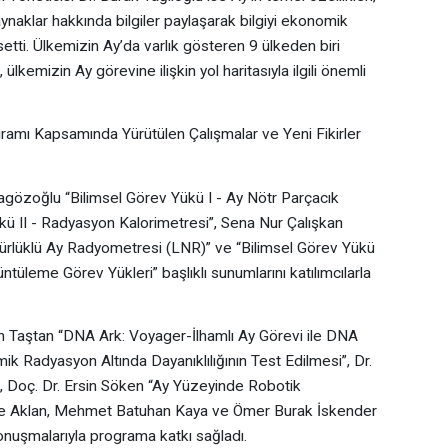
kaynaklar hakkında bilgiler paylaşarak bilgiyi ekonomik
i. Ülkemizin Ay’da varlık gösteren 9 ülkeden biri
 ülkemizin Ay görevine ilişkin yol haritasıyla ilgili önemli
gramı Kapsamında Yürütülen Çalışmalar ve Yeni Fikirler
agözoğlu “Bilimsel Görev Yükü I - Ay Nötr Parçacık
ü II - Radyasyon Kalorimetresi”, Sena Nur Çalışkan
nürlüklü Ay Radyometresi (LNR)” ve “Bilimsel Görev Yükü
ntüleme Görev Yükleri” başlıklı sunumlarını katılımcılarla
 Taştan “DNA Ark: Voyager-İlhamlı Ay Görevi ile DNA
 Radyasyon Altında Dayanıklılığının Test Edilmesi”, Dr.
, Doç. Dr. Ersin Söken “Ay Yüzeyinde Robotik
mre Aklan, Mehmet Batuhan Kaya ve Ömer Burak İskender
konuşmalarıyla programa katkı sağladı.