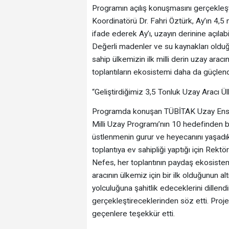
Programın açılış konuşmasını gerçekleş
Koordinatörü Dr. Fahri Öztürk, Ay’ın 4,5 m
ifade ederek Ay’ı, uzayın derinine açılabi
Değerli madenler ve su kaynakları olduğu
sahip ülkemizin ilk milli derin uzay aracın
toplantıların ekosistemi daha da güçlendir
“Geliştirdiğimiz 3,5 Tonluk Uzay Aracı Ülk
Programda konuşan TÜBİTAK Uzay Ensti
Milli Uzay Programı’nın 10 hedefinden bi
üstlenmenin gurur ve heyecanını yaşadıkl
toplantıya ev sahipliği yaptığı için Re
Nefes, her toplantının paydaş ekosistemini
aracının ülkemiz için bir ilk olduğunun a
yolculuğuna şahitlik edeceklerini dillendi
gerçekleştireceklerinden söz etti. Proj
geçenlere teşekkür etti.