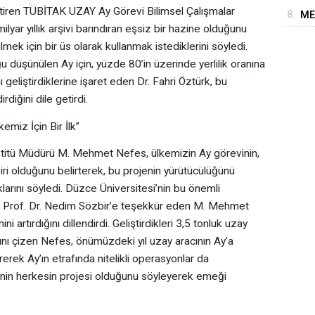
HA
tiren TÜBİTAK UZAY Ay Görevi Bilimsel Çalışmalar
8.
ME
ilyar yıllık arşivi barındıran eşsiz bir hazine olduğunu
lmek için bir üs olarak kullanmak istediklerini söyledi.
 düşünülen Ay için, yüzde 80’in üzerinde yerlilik oranına
ı geliştirdiklerine işaret eden Dr. Fahri Öztürk, bu
diğini dile getirdi.
emiz İçin Bir İlk”
tü Müdürü M. Mehmet Nefes, ülkemizin Ay görevinin,
ri olduğunu belirterek, bu projenin yürütücülüğünü
arını söyledi. Düzce Üniversitesi’nin bu önemli
ktör Prof. Dr. Nedim Sözbir’e teşekkür eden M. Mehmet
 artırdığını dillendirdi. Geliştirdikleri 3,5 tonluk uzay
ltını çizen Nefes, önümüzdeki yıl uzay aracının Ay’a
rerek Ay’ın etrafında nitelikli operasyonlar da
enin herkesin projesi olduğunu söyleyerek emeği