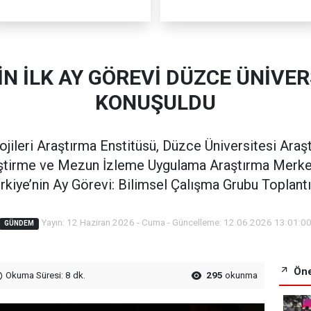
İN İLK AY GÖREVİ DÜZCE ÜNİVER
KONUŞULDU
ileri Araştırma Enstitüsü, Düzce Üniversitesi Araş
iştirme ve Mezun İzleme Uygulama Araştırma Merkez
rkiye’nin Ay Görevi: Bilimsel Çalışma Grubu Toplantıs
Yayın: 12 Haziran 2026 - Cuma - Güncelleme: 12.06.2026 13:01:0
GÜNDEM
Öne
Okuma Süresi: 8 dk.
295
okunma