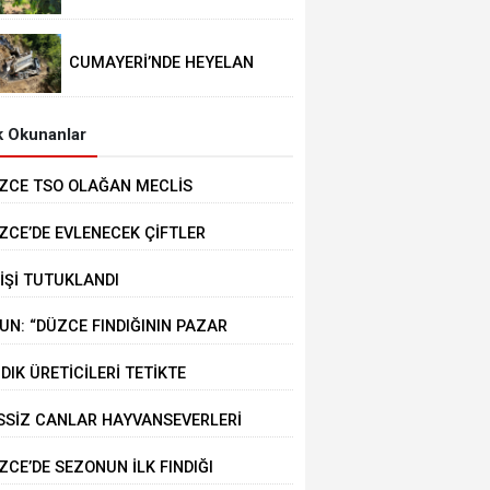
PAZAR DEĞERİ KORUNACAK”
CUMAYERİ’NDE HEYELAN
MEYDANA GELDİ
 Okunanlar
ZCE TSO OLAĞAN MECLİS
PLANTISI GERÇEKLEŞTİRİLDİ
ZCE’DE EVLENECEK ÇİFTLER
STEKLENİYOR
KİŞİ TUTUKLANDI
UN: “DÜZCE FINDIĞININ PAZAR
ĞERİ KORUNACAK”
NDIK ÜRETİCİLERİ TETİKTE
SSİZ CANLAR HAYVANSEVERLERİ
KLİYOR
ZCE’DE SEZONUN İLK FINDIĞI