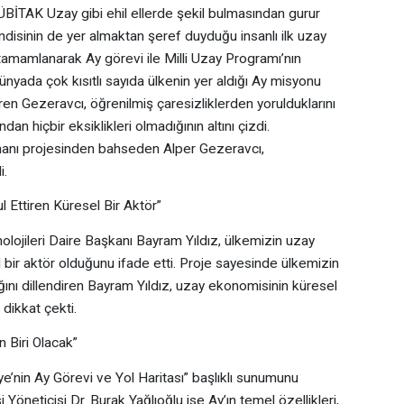
TÜBİTAK Uzay gibi ehil ellerde şekil bulmasından gurur
disinin de yer almaktan şeref duyduğu insanlı ilk uzay
amamlanarak Ay görevi ile Milli Uzay Programı’nın
ünyada çok kısıtlı sayıda ülkenin yer aldığı Ay misyonu
ren Gezeravcı, öğrenilmiş çaresizliklerden yorulduklarını
an hiçbir eksiklikleri olmadığının altını çizdi.
nı projesinden bahseden Alper Gezeravcı,
i.
Ettiren Küresel Bir Aktör”
lojileri Daire Başkanı Bayram Yıldız, ülkemizin uzay
bir aktör olduğunu ifade etti. Proje sayesinde ülkemizin
ını dillendiren Bayram Yıldız, uzay ekonomisinin küresel
ikkat çekti.
 Biri Olacak”
e’nin Ay Görevi ve Yol Haritası” başlıklı sunumunu
öneticisi Dr. Burak Yağlıoğlu ise Ay’ın temel özellikleri,