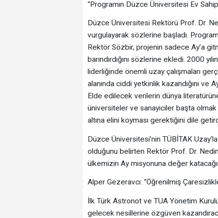
“Programın Düzce Üniversitesi Ev Sahip
Düzce Üniversitesi Rektörü Prof. Dr. N
vurgulayarak sözlerine başladı. Programa 
Rektör Sözbir, projenin sadece Ay’a gitme
barındırdığını sözlerine ekledi. 2000 
liderliğinde önemli uzay çalışmaları gerçe
alanında ciddi yetkinlik kazandığını ve A
Elde edilecek verilerin dünya literatürü
üniversiteler ve sanayiciler başta olma
altına elini koyması gerektiğini dile getird
Düzce Üniversitesi’nin TÜBİTAK Uzay’la 
olduğunu belirten Rektör Prof. Dr. Nedim
ülkemizin Ay misyonuna değer katacağın
Alper Gezeravcı: “Öğrenilmiş Çaresizlik
İlk Türk Astronot ve TUA Yönetim Kurul
gelecek nesillerine özgüven kazandırac