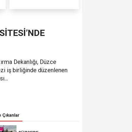
SİTESİ’NDE
tırma Dekanlığı, Düzce
i iş birliğinde düzenlenen
ı...
0
 Çıkanlar