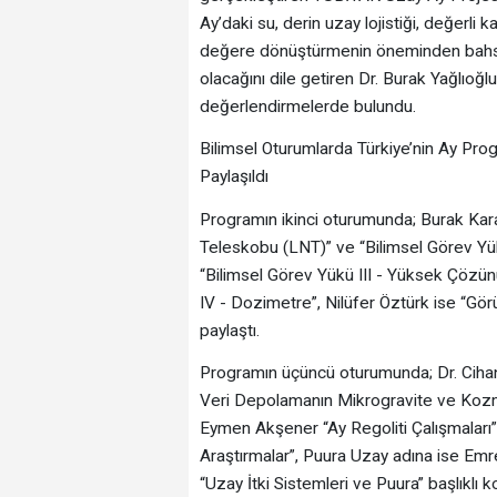
Ay’daki su, derin uzay lojistiği, değerli 
değere dönüştürmenin öneminden bahsett
olacağını dile getiren Dr. Burak Yağlıoğlu,
değerlendirmelerde bulundu.
Bilimsel Oturumlarda Türkiye’nin Ay Pro
Paylaşıldı
Programın ikinci oturumunda; Burak Kar
Teleskobu (LNT)” ve “Bilimsel Görev Yük
“Bilimsel Görev Yükü III - Yüksek Çözü
IV - Dozimetre”, Nilüfer Öztürk ise “Görü
paylaştı.
Programın üçüncü oturumunda; Dr. Cihan
Veri Depolamanın Mikrogravite ve Kozmik
Eymen Akşener “Ay Regoliti Çalışmaları”
Araştırmalar”, Puura Uzay adına ise E
“Uzay İtki Sistemleri ve Puura” başlıklı 