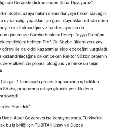
liğinde Gerçekleştirilmesinden Gurur Duyuyoruz”
edim Sözbir, uzaya hakim olanın dünyaya hakim olacağını
ev sahipliği yaptıkları için gurur duyduklarını ifade eden
yle sınırlı olmadığını ve farklı misyonları da
yılından günümüze Cumhurbaşkanı Recep Tayyip Erdoğan
kleştirildiğini belirten Prof. Dr. Sözbir, ülkemizin uzay
y görevi ile de ciddi kazanımlar elde edeceğini vurguladı.
ne kazandırılacağına dikkat çeken Rektör Sözbir, projenin
k üzere ülkemizin projesi olduğunu ve herkesin taşın
i.
Gezgin-1 tarım uydu projesi kapsamında iş birlikleri
 Sözbir, programda ortaya çıkacak yeni fikirlerin
ı söyledi.
lerden Yorulduk”
u Üyesi Alper Gezeravcı ise konuşmasında, Türkiye’nin
ak bu iş birliği için TÜBİTAK Uzay ve Düzce