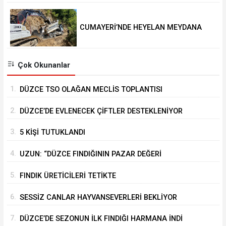
CUMAYERİ’NDE HEYELAN MEYDANA
GELDİ
Çok Okunanlar
1.
DÜZCE TSO OLAĞAN MECLİS TOPLANTISI
GERÇEKLEŞTİRİLDİ
2.
DÜZCE’DE EVLENECEK ÇİFTLER DESTEKLENİYOR
3.
5 KİŞİ TUTUKLANDI
4.
UZUN: “DÜZCE FINDIĞININ PAZAR DEĞERİ
KORUNACAK”
5.
FINDIK ÜRETİCİLERİ TETİKTE
6.
SESSİZ CANLAR HAYVANSEVERLERİ BEKLİYOR
7.
DÜZCE’DE SEZONUN İLK FINDIĞI HARMANA İNDİ