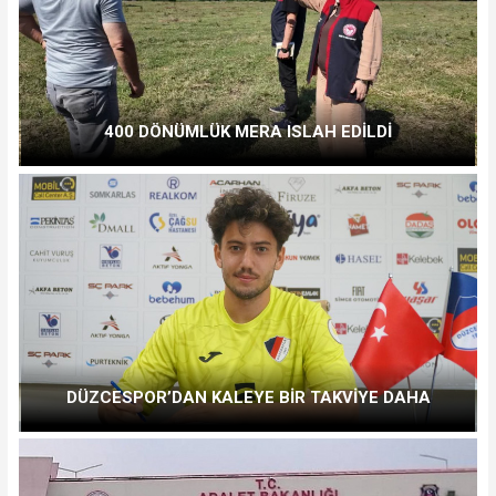
400 DÖNÜMLÜK MERA ISLAH EDİLDİ
DÜZCESPOR’DAN KALEYE BİR TAKVİYE DAHA