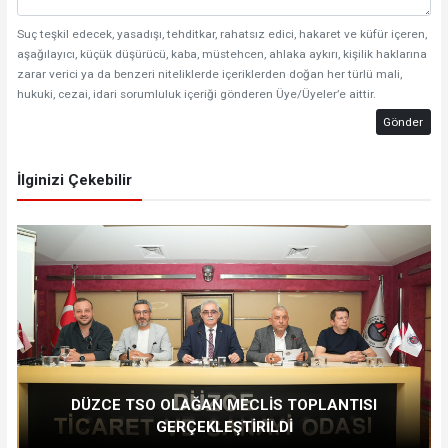
Suç teşkil edecek, yasadışı, tehditkar, rahatsız edici, hakaret ve küfür içeren,
aşağılayıcı, küçük düşürücü, kaba, müstehcen, ahlaka aykırı, kişilik haklarına
zarar verici ya da benzeri niteliklerde içeriklerden doğan her türlü mali,
hukuki, cezai, idari sorumluluk içeriği gönderen Üye/Üyeler’e aittir.
Gönder
İlginizi Çekebilir
DÜZCE TSO OLAĞAN MECLİS TOPLANTISI
GERÇEKLEŞTİRİLDİ