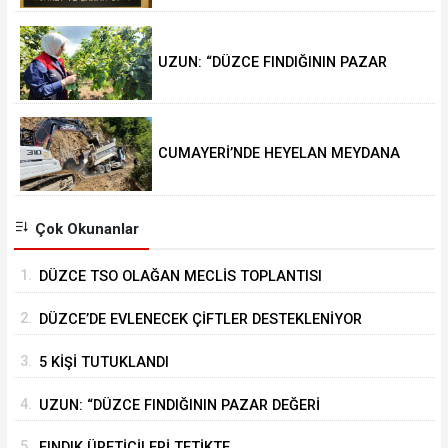
UZUN: “DÜZCE FINDIĞININ PAZAR
DEĞERİ KORUNACAK”
CUMAYERİ’NDE HEYELAN MEYDANA
GELDİ
Çok Okunanlar
1.
DÜZCE TSO OLAĞAN MECLİS TOPLANTISI
GERÇEKLEŞTİRİLDİ
2.
DÜZCE’DE EVLENECEK ÇİFTLER DESTEKLENİYOR
3.
5 KİŞİ TUTUKLANDI
4.
UZUN: “DÜZCE FINDIĞININ PAZAR DEĞERİ
KORUNACAK”
5.
FINDIK ÜRETİCİLERİ TETİKTE