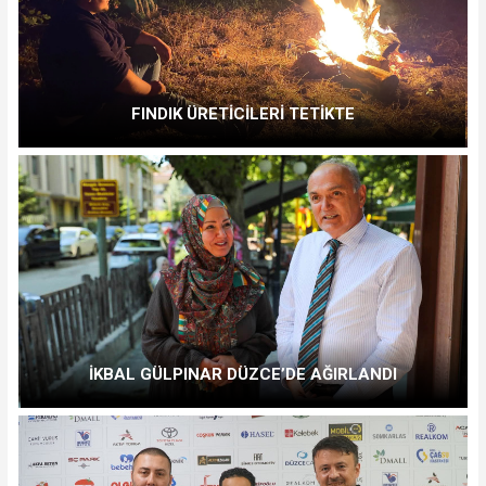
FINDIK ÜRETİCİLERİ TETİKTE
İKBAL GÜLPINAR DÜZCE’DE AĞIRLANDI