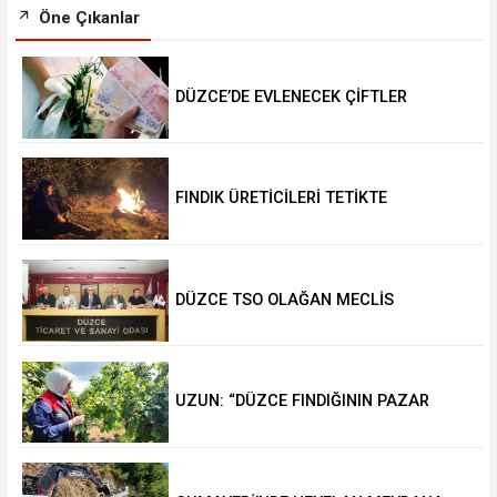
Öne Çıkanlar
DÜZCE’DE EVLENECEK ÇİFTLER
DESTEKLENİYOR
FINDIK ÜRETİCİLERİ TETİKTE
DÜZCE TSO OLAĞAN MECLİS
TOPLANTISI GERÇEKLEŞTİRİLDİ
UZUN: “DÜZCE FINDIĞININ PAZAR
DEĞERİ KORUNACAK”