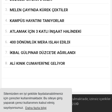
3.
MELEN ÇAYI’NDA KÜREK ÇEKTİLER
4.
KAMPÜS HAYATINI TANIYORLAR
5.
ATLAMAK İÇİN 3 KATLI İNŞAAT HALİNDEKİ
BİNANIN ÜZERİNE ÇIKTI
6.
400 DÖNÜMLÜK MERA ISLAH EDİLDİ
7.
İKBAL GÜLPINAR DÜZCE’DE AĞIRLANDI
8.
ALİ KINIK CUMAYERİ'NE GELİYOR
Sitemizden en iyi şekilde faydalanabilmeniz
için çerezler kullanılmaktadır. Bu siteye giriş
Sitemizde bulunan içeriklerin tüm hakları saklı tutulmaktadır, izinsiz içerikler
yaparak çerez kullanımını kabul etmiş
kullanılamaz. Copyright 2020©
sayılıyorsunuz.
Daha fazla bilgi