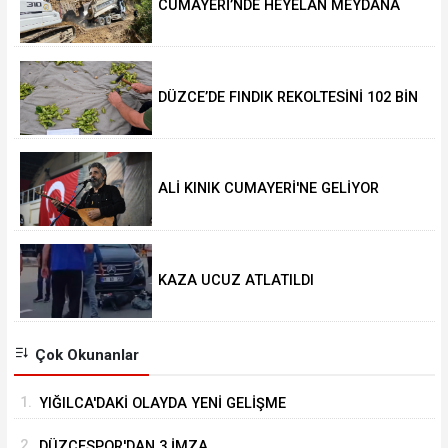
CUMAYERİ’NDE HEYELAN MEYDANA
GELDİ
DÜZCE’DE FINDIK REKOLTESİNİ 102 BİN
TON AÇIKLADILAR
ALİ KINIK CUMAYERİ'NE GELİYOR
KAZA UCUZ ATLATILDI
Çok Okunanlar
1.
YIĞILCA'DAKİ OLAYDA YENİ GELİŞME
2.
DÜZCESPOR'DAN 3 İMZA