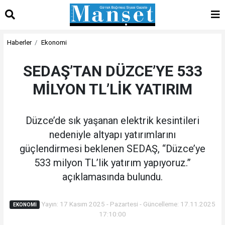
Haberler
Ekonomi
SEDAŞ’TAN DÜZCE’YE 533
MİLYON TL’LİK YATIRIM
Düzce’de sık yaşanan elektrik kesintileri
nedeniyle altyapı yatırımlarını
güçlendirmesi beklenen SEDAŞ, “Düzce’ye
533 milyon TL’lik yatırım yapıyoruz.”
açıklamasında bulundu.
Yayın: 17 Kasım 2025 - Pazartesi - Güncelleme: 17.11.2025
EKONOMI
17:10:00