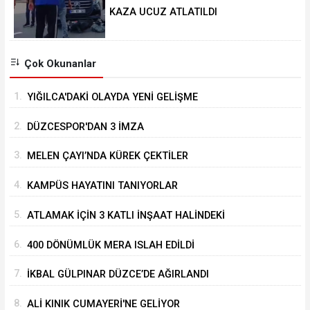
KAZA UCUZ ATLATILDI
Çok Okunanlar
1.
YIĞILCA'DAKİ OLAYDA YENİ GELİŞME
2.
DÜZCESPOR'DAN 3 İMZA
3.
MELEN ÇAYI’NDA KÜREK ÇEKTİLER
4.
KAMPÜS HAYATINI TANIYORLAR
5.
ATLAMAK İÇİN 3 KATLI İNŞAAT HALİNDEKİ
BİNANIN ÜZERİNE ÇIKTI
6.
400 DÖNÜMLÜK MERA ISLAH EDİLDİ
7.
İKBAL GÜLPINAR DÜZCE’DE AĞIRLANDI
8.
ALİ KINIK CUMAYERİ'NE GELİYOR