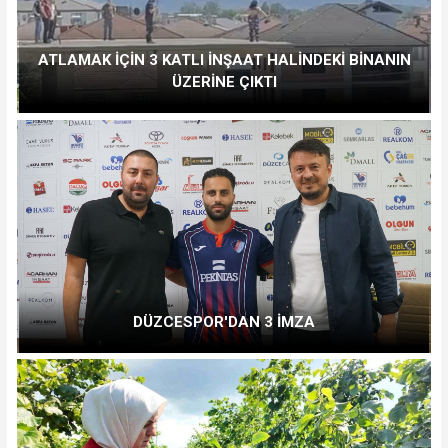
ATLAMAK İÇİN 3 KATLI İNŞAAT HALİNDEKİ BİNANIN
ÜZERİNE ÇIKTI
DÜZCESPOR'DAN 3 İMZA