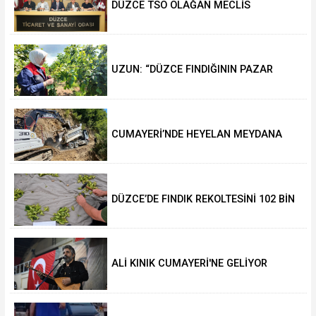
DÜZCE TSO OLAĞAN MECLİS
TOPLANTISI GERÇEKLEŞTİRİLDİ
UZUN: “DÜZCE FINDIĞININ PAZAR
DEĞERİ KORUNACAK”
CUMAYERİ’NDE HEYELAN MEYDANA
GELDİ
DÜZCE’DE FINDIK REKOLTESİNİ 102 BİN
TON AÇIKLADILAR
ALİ KINIK CUMAYERİ'NE GELİYOR