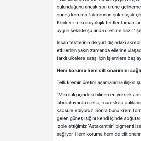
bulunduğunu ancak son ürüne gelinemedi
güneş koruma faktörünün çok düşük çıkm
Klinik ve mikrobiyolojik testler tamamlan
uygun şekilde şu anda üretime hazır." ş
İnsan testlerinin de yurt dışındaki akred
etkilerinin yakın zamanda ellerine ulaşa
farklı ülkelere satışı için işlemlere başla
Hem koruma hem cilt onarımını sağl
Telli, kremin üretim aşamalarına ilişkin şu 
"Mikroalg içindeki bilinen en yüksek ant
laboratuvarda üretip, mürekkep balıklar
kapsüle ediyoruz. Sonra bunu krem form
gelen güneş ışığını kendi içinde soğutar
izole ettiğimiz 'Astaxanthin' pigmenti is
sağlıyor. Hem koruma hem de cilt onarımı