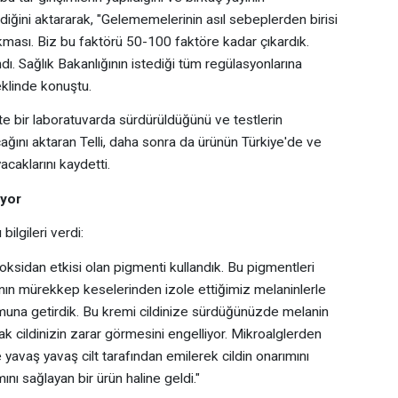
ğini aktararak, "Gelememelerinin asıl sebeplerden birisi
ası. Biz bu faktörü 50-100 faktöre kadar çıkardık.
dı. Sağlık Bakanlığının istediği tüm regülasyonlarına
eklinde konuştu.
ite bir laboratuvarda sürdürüldüğünü ve testlerin
cağını aktaran Telli, daha sonra da ürünün Türkiye'de ve
yacaklarını kaydetti.
ıyor
bilgileri verdi:
ioksidan etkisi olan pigmenti kullandık. Bu pigmentleri
ının mürekkep keselerinden izole ettiğimiz melaninlerle
una getirdik. Bu kremi cildinize sürdüğünüzde melanin
ak cildinizin zarar görmesini engelliyor. Mikroalglerden
e yavaş yavaş cilt tarafından emilerek cildin onarımını
nı sağlayan bir ürün haline geldi."