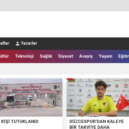
aflar
Yazarlar
ültür
Teknoloji
Sağlık
Siyaset
Asayiş
Yaşam
Eğiti
LAR SALAH HEYECANI YAŞADI
IĞI HARMANA İNDİ
 KİŞİ TUTUKLANDI
DÜZCESPOR’DAN KALEYE
BİR TAKVİYE DAHA