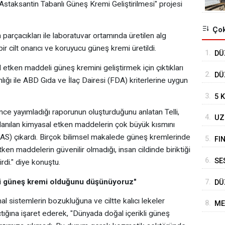
Astaksantin Tabanlı Güneş Kremi Geliştirilmesi" projesi
Çok
arçacıkları ile laboratuvar ortamında üretilen alg
bir cilt onarıcı ve koruyucu güneş kremi üretildi.
1.
DÜ
TO
 etken maddeli güneş kremini geliştirmek için çıktıkları
2.
DÜ
lığı ile ABD Gıda ve İlaç Dairesi (FDA) kriterlerine uygun
DE
3.
5 
önce yayımladığı raporunun oluşturduğunu anlatan Telli,
4.
UZ
lanılan kimyasal etken maddelerin çok büyük kısmını
DE
S) çıkardı. Birçok bilimsel makalede güneş kremlerinde
5.
FI
tken maddelerin güvenilir olmadığı, insan cildinde biriktiği
6.
SE
irdi." diye konuştu.
BE
i güneş kremi olduğunu düşünüyoruz"
7.
DÜ
HA
al sistemlerin bozukluğuna ve ciltte kalıcı lekeler
8.
ME
ığına işaret ederek, "Dünyada doğal içerikli güneş