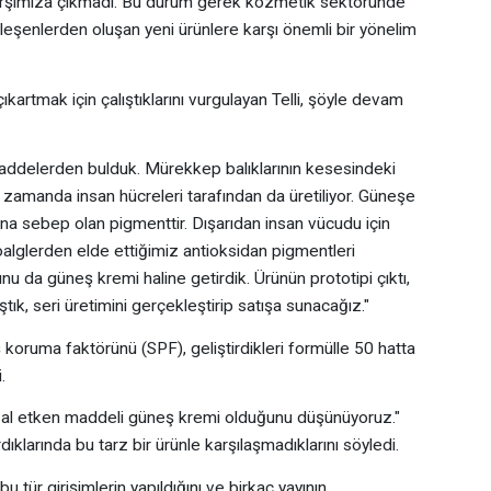
arşımıza çıkmadı. Bu durum gerek kozmetik sektöründe
leşenlerden oluşan yeni ürünlere karşı önemli bir yönelim
artmak için çalıştıklarını vurgulayan Telli, şöyle devam
addelerden bulduk. Mürekkep balıklarının kesesindeki
zamanda insan hücreleri tarafından da üretiliyor. Güneşe
na sebep olan pigmenttir. Dışarıdan insan vücudu için
oalglerden elde ettiğimiz antioksidan pigmentleri
u da güneş kremi haline getirdik. Ürünün prototipi çıktı,
aştık, seri üretimini gerçekleştirip satışa sunacağız."
ş koruma faktörünü (SPF), geliştirdikleri formülle 50 hatta
.
oğal etken maddeli güneş kremi olduğunu düşünüyoruz."
ırdıklarında bu tarz bir ürünle karşılaşmadıklarını söyledi.
 tür girişimlerin yapıldığını ve birkaç yayının