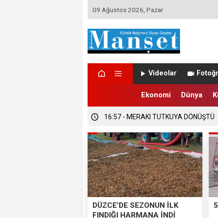
09 Ağustos 2026, Pazar
Videolar
Fotoğr
Ekonomi
Dünya
K
16:58 - DÜZCE’DE TRABZONSPORLU
16:57 - DÜZCE’DE SEZONUN İLK FIND
16:57 - MERAKI TUTKUYA DÖNÜŞTÜ
DÜZCE’DE SEZONUN İLK
5
FINDIĞI HARMANA İNDİ