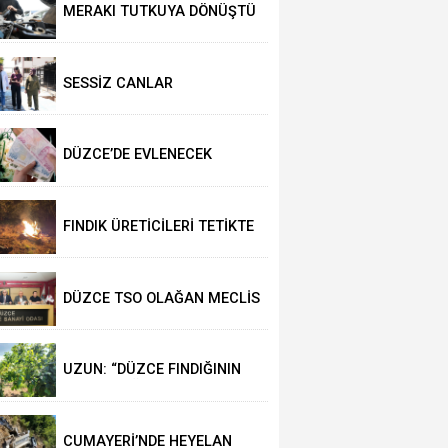
MERAKI TUTKUYA DÖNÜŞTÜ
SESSİZ CANLAR
HAYVANSEVERLERİ BEKLİYOR
DÜZCE’DE EVLENECEK
ÇİFTLER DESTEKLENİYOR
FINDIK ÜRETİCİLERİ TETİKTE
DÜZCE TSO OLAĞAN MECLİS
TOPLANTISI
GERÇEKLEŞTİRİLDİ
UZUN: “DÜZCE FINDIĞININ
PAZAR DEĞERİ KORUNACAK”
CUMAYERİ’NDE HEYELAN