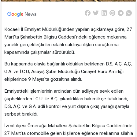
Kocaeli İl Emniyet Müdürlüğünden yapılan açıklamaya göre, 27
Mart'ta Şahabettin Bilgisu Caddesi'ndeki eğlence mekanına
yönelik gerçekleştirilen silahlı saldırıya ilişkin soruşturma
kapsamında çalışmalar sürdürüldü.
Bu kapsamda olayla bağlantılı oldukları belirlenen D.S, A.Ç, A.Ç,
G.A. ve İ.C.U, Asayiş Şube Müdürlüğü Cinayet Büro Amirliği
ekiplerince 9 Mayıs'ta gözaltına alındı.
Emniyetteki işlemlerinin ardından dün adliyeye sevk edilen
şüphelilerden İ.C.U. ile A.Ç. çıkarıldıkları hakimlikçe tutuklandı,
D.S, A.Ç. ve G.A. adli kontrol ve yurt dışına çıkış yasağı şartıyla
serbest bırakıldı.
İzmit ilçesi Ömerağa Mahallesi Şahabettin Bilgisu Caddesi'nde
27 Mart'ta otomobille gelen kişilerce eğlence mekanına silahla