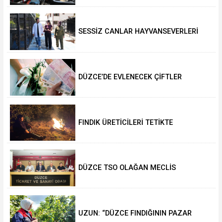
SESSİZ CANLAR HAYVANSEVERLERİ
BEKLİYOR
DÜZCE’DE EVLENECEK ÇİFTLER
DESTEKLENİYOR
FINDIK ÜRETİCİLERİ TETİKTE
DÜZCE TSO OLAĞAN MECLİS
TOPLANTISI GERÇEKLEŞTİRİLDİ
UZUN: “DÜZCE FINDIĞININ PAZAR