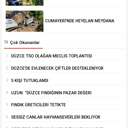
DEĞERİ KORUNACAK”
CUMAYERİ’NDE HEYELAN MEYDANA
GELDİ
Çok Okunanlar
1.
DÜZCE TSO OLAĞAN MECLİS TOPLANTISI
GERÇEKLEŞTİRİLDİ
2.
DÜZCE’DE EVLENECEK ÇİFTLER DESTEKLENİYOR
3.
5 KİŞİ TUTUKLANDI
4.
UZUN: “DÜZCE FINDIĞININ PAZAR DEĞERİ
KORUNACAK”
5.
FINDIK ÜRETİCİLERİ TETİKTE
6.
SESSİZ CANLAR HAYVANSEVERLERİ BEKLİYOR