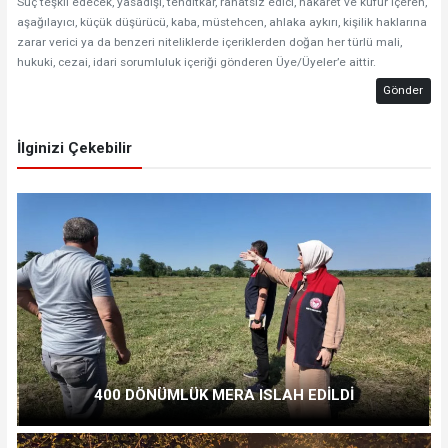
Suç teşkil edecek, yasadışı, tehditkar, rahatsız edici, hakaret ve küfür içeren,
aşağılayıcı, küçük düşürücü, kaba, müstehcen, ahlaka aykırı, kişilik haklarına
zarar verici ya da benzeri niteliklerde içeriklerden doğan her türlü mali,
hukuki, cezai, idari sorumluluk içeriği gönderen Üye/Üyeler’e aittir.
Gönder
İlginizi Çekebilir
400 DÖNÜMLÜK MERA ISLAH EDİLDİ