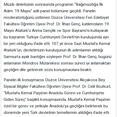
Müzik dinletisinin sonrasında programın “Bağımsızlığa İlk
Adım: 19 Mayıs” adlı panel bölümüne geçildi. Panelin
moderatörlüğünü üstlenen Düzce Üniversitesi Fen Edebiyat
Fakültesi Öğretim Üyesi Prof. Dr. İlhan Genç, katılımcıların 19
Mayıs Atatürk’ü Anma Gençlik ve Spor Bayramı’nı kutlayarak
bu bayramın Türkiye Cumhuriyeti Devleti’nin kuruluşunda ayrı
bir yeri olduğunu ifade etti. 107 yıl önce Gazi Mustafa Kemal
Atatürk’ün, devletimizin kuruluşunun ilk adımlarının atıldığı
Samsun’a ayak bastığını söyleyen Prof. Dr. İlhan Genç, bugünü
anlamanın Mondros Mütarekesi sonrası süreci iyi anlamaktan
geçtiğini dile getirerek sözü konuşmacılara bıraktı.
Panelin ilk konuşmacısı Düzce Üniversitesi Akçakoca Bey
Siyasal Bilgiler Fakültesi Öğretim Üyesi Prof. Dr. Celil Bozkurt,
“Mustafa Kemal Paşa’nın Anadolu Görevi ve Cumhuriyete
Giden Süreç” başlıklı konuşmasında, Mustafa Kemal Paşa’nın
özel bir görev ve yetkiyle Anadolu’ya geçtiğini belirterek bu
dönemde yeni Türk devletinin temellerinin atıldığını ifade etti.