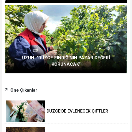
UZUN: “DÜZCE FINDIĞININ PAZAR DEĞERİ
KORUNACAK”
Öne Çıkanlar
DÜZCE’DE EVLENECEK ÇİFTLER
DESTEKLENİYOR