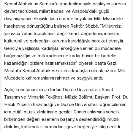
Kemal Atatürk’ün Samsun’a gönderilmesiyle başlayan sürecin
devlet tecrübesi, millet iradesi ve Anadolu’daki güçlü
dayanışmanın etkisiyle kısa sürede büyük bir Milli Mücadele
hareketine dönüştüğünü belirten Rektör Sözbir, “Milletimiz,
yalnızca vatan topraklarını değil; kendi değerlerini, inancını,
kültürünü ve geleceğini koruma kararlılığıyla hareket etmiştir.
Genciyle yaşlısıyla, kadınıyla, erkeğiyle verilen bu mücadele,
bağımsızlığın ve milli iradenin ne kadar büyük bir bedelle
kazanıldığını bizlere hatırlatmaktadır.” diyerek başta Gazi
Mustafa Kemal Atatürk ve silah arkadaşları olmak üzere Milli
Mücadele kahramanlarını rahmet ve saygıyla andı.
Açılış konuşmasının ardından Düzce Üniversitesi Sanat
Tasarım ve Mimarlık Fakültesi Müzik Bölümü Başkanı Prof. Dr.
Haluk Yücel’in hazırladığı ve Düzce Üniversitesi öğrencilerinin
icra ettiği müzik dinletisine geçildi. Günün anlamına yönelik
birbirinden değerli eserlerin başarıyla seslendirildiği müzik
dinletisi, katılımcılar tarafından ilgi ve beğeniyle takip edildi.