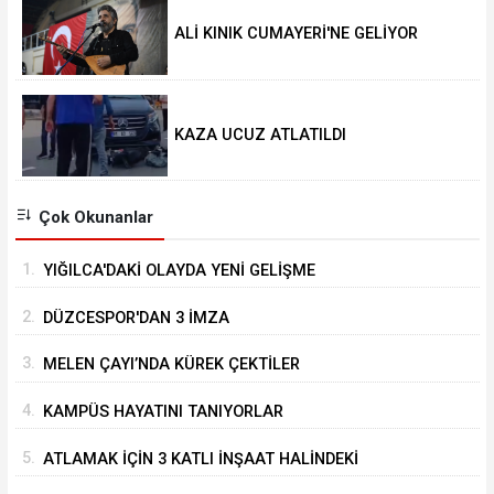
ALİ KINIK CUMAYERİ'NE GELİYOR
KAZA UCUZ ATLATILDI
Çok Okunanlar
1.
YIĞILCA'DAKİ OLAYDA YENİ GELİŞME
2.
DÜZCESPOR'DAN 3 İMZA
3.
MELEN ÇAYI’NDA KÜREK ÇEKTİLER
4.
KAMPÜS HAYATINI TANIYORLAR
5.
ATLAMAK İÇİN 3 KATLI İNŞAAT HALİNDEKİ
BİNANIN ÜZERİNE ÇIKTI