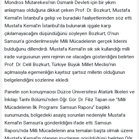
Mondros Mütarekesi’nin Osmanlı Devleti için bir yıkım
anlaşması olduğuna dikkat çeken Prof. Dr. Bozkurt, Mustafa
Kemal’in İstanbul’a gelişi ve buradaki faaliyetlerinden söz etti.
Mustafa Kemal’in İstanbul’da bulunarak işgale karşı
çıkılamayacağını düşündüğünü söyleyen Bozkurt, O’nun
Samsun’a gönderilmesiyle Milli Mücadelenin gerçek liderini
bulduğunu dillendirdi. Mustafa Kemal’in sık sık kullandığı milli
irade vurgusunun yeni rejimin ne olacağını gösterdiğini belirten
Prof. Dr. Celil Bozkurt, Türkiye Büyük Millet Meclisi’nin
açılmasıyla egemenliğin kayıtsız şartsız milletin olduğunun
belgelendiğini sözlerine ekledi.
Panelin son konuşmacısı Düzce Üniversitesi Atatürk İlkeleri ve
İnkılap Tarihi Bölümü’nden Öğr. Gör. Dr. Filiz Tapan ise “Milli
Mücadelenin İlk Programı: Samsun Raporu” başlıklı
sunumunda, bölgedeki asayiş sorunları nedeniyle Mustafa
Kemal’in Samsun’a gönderildiğini ifade etti. Samsun
Raporu’nda Milli Mücadelenin ana temaları başta olmak üzere
Mustafa Kemal’in planının ipuçlarının görüldüğünü belirten Öğr.