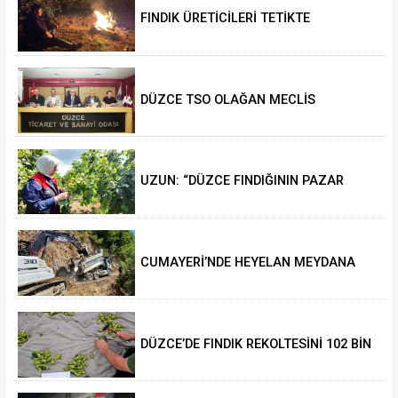
FINDIK ÜRETİCİLERİ TETİKTE
DÜZCE TSO OLAĞAN MECLİS
TOPLANTISI GERÇEKLEŞTİRİLDİ
UZUN: “DÜZCE FINDIĞININ PAZAR
DEĞERİ KORUNACAK”
CUMAYERİ’NDE HEYELAN MEYDANA
GELDİ
DÜZCE’DE FINDIK REKOLTESİNİ 102 BİN
TON AÇIKLADILAR